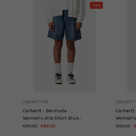
Sale
CARHARTT WIP
CARHARTT 
Carhartt - Bermuda
Carhartt
Women's Alta Short Blue
Women's 
Dark used wash
Stone w
€99,00
€89,00
€89,00
€