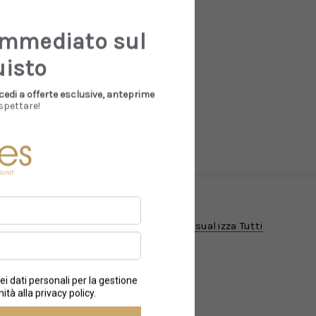
immediato sul
uisto
cedi a offerte esclusive, anteprime
spettare!
Visualizza Tutti