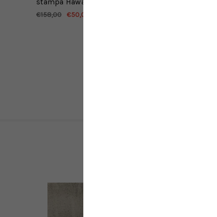
stampa Hawai multicolor
€158,00
€50,00