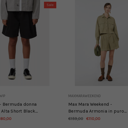
Sale
WIP
MAXMARAWEEKEND
 - Bermuda donna
Max Mara Weekend -
Alta Short Black
Bermuda Armonia in puro
ashed
cotone verde oliva
80,00
€159,00
€110,00