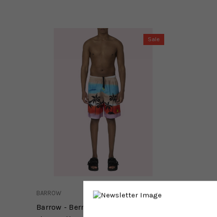
Sale
BARROW
Barrow - Bermuda con