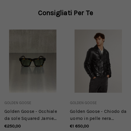
Consigliati Per Te
GOLDEN GOOSE
GOLDEN GOOSE
Golden Goose - Occhiale
Golden Goose - Chiodo da
da sole Squared Jamie
uomo in pelle nera
con montatura Havana
dall'effetto lucido
€250,00
€1 650,00