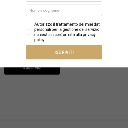
BULLY
Bully - Bomber in eco
montone
€420,00
€295,00
+ AGGIUNGI