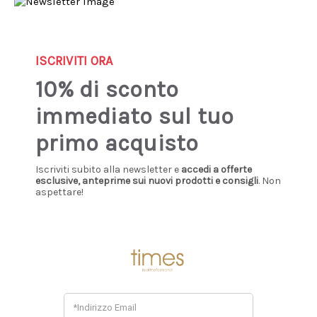
Sign up our newsletter: you'll get 10% discount!
0
ISCRIVITI ORA
10% di sconto
Home
Uomo
Abbigliamento
Giaccone
immediato sul tuo
GIACCONE
primo acquisto
Iscriviti subito alla newsletter e
accedi a offerte
esclusive, anteprime sui nuovi prodotti e consigli
. Non
aspettare!
Sale