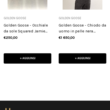
GOLDEN GOOSE
GOLDEN GOOSE
Golden Goose - Occhiale
Golden Goose - Chiodo da
da sole Squared Jamie
uomo in pelle nera
con montatura Havana
dall'effetto lucido
€250,00
€1 650,00
+ AGGIUNGI
+ AGGIUNGI