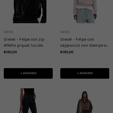
DIESEL
DIESEL
Diesel - Felpa con zip
Diesel - Felpa con
effetto piquet lucido
cappuccio con stampe e
applicazioni di strass
€150,00
€195,00
+ AGGIUNGI
+ AGGIUNGI