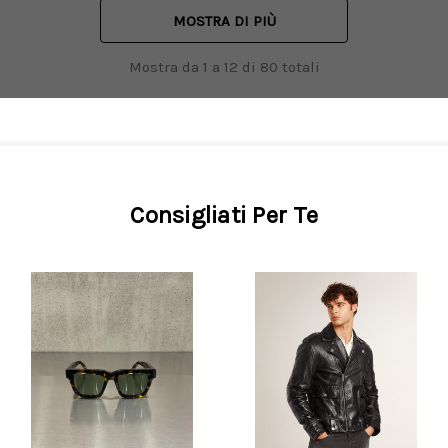
MOSTRA DI PIÙ
Mostra da
1
a
12
di
80
totali
Consigliati Per Te