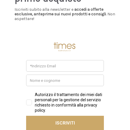
Iscriviti subito alla newsletter e
accedi a offerte
esclusive, anteprime sui nuovi prodotti e consigli
. Non
aspettare!
DIESEL
DIESEL
Diesel - T-shirt in jersey
Diesel - T-shirt in jersey
con strass ed effetto
con strass ed effetto
burnout cipria
burnout grigio
€95,00
€95,00
+ AGGIUNGI
+ AGGIUNGI
New