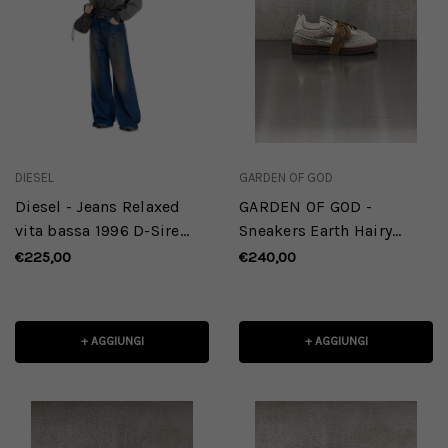
DIESEL
GARDEN OF GOD
Diesel - Jeans Relaxed
GARDEN OF GOD -
vita bassa 1996 D-Sire
Sneakers Earth Hairy
09P47
Suede Taupe
€225,00
€240,00
+ AGGIUNGI
+ AGGIUNGI