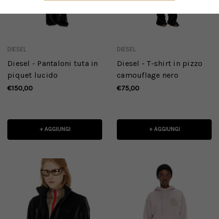
DIESEL
DIESEL
Diesel - Pantaloni tuta in
Diesel - T-shirt in pizzo
piquet lucido
camouflage nero
€150,00
€75,00
+ AGGIUNGI
+ AGGIUNGI