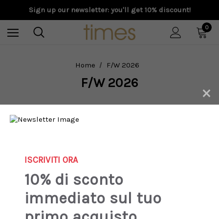
Sign up our newsletter: you'll get 10% discount!
0
Home
F/W 2026
F/W 2026
×
New
New
ISCRIVITI ORA
10% di sconto
immediato sul tuo
primo acquisto