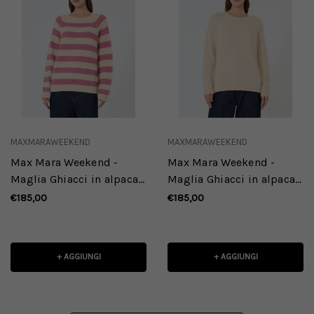
MAXMARAWEEKEND
MAXMARAWEEKEND
Max Mara Weekend -
Max Mara Weekend -
Maglia Ghiacci in alpaca
Maglia Ghiacci in alpaca
e cotone a righe panna e
e cotone sabbia
€185,00
€185,00
lampone
+ AGGIUNGI
+ AGGIUNGI