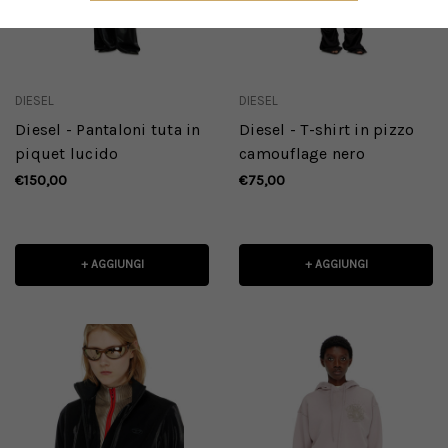
DIESEL
DIESEL
Diesel - Pantaloni tuta in
Diesel - T-shirt in pizzo
piquet lucido
camouflage nero
€150,00
€75,00
+ AGGIUNGI
+ AGGIUNGI