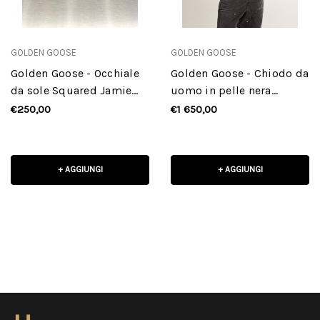
GOLDEN GOOSE
GOLDEN GOOSE
Golden Goose - Occhiale
Golden Goose - Chiodo da
da sole Squared Jamie
uomo in pelle nera
con montatura Havana
dall'effetto lucido
€250,00
€1 650,00
+ AGGIUNGI
+ AGGIUNGI