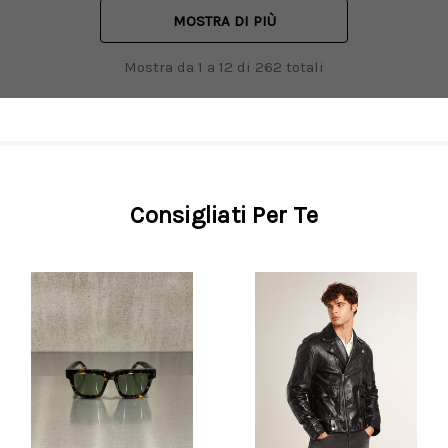
MOSTRA DI PIÙ
Mostra da
1
a
12
di
262
totali
Consigliati Per Te