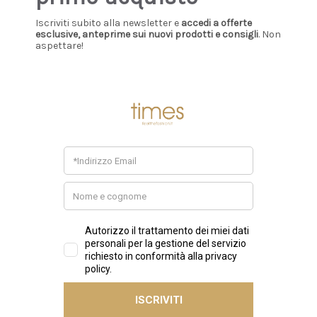
Iscriviti subito alla newsletter e
accedi a offerte
esclusive, anteprime sui nuovi prodotti e consigli
. Non
aspettare!
DIESEL
DIESEL
Diesel - T-shirt in jersey
Diesel - T-shirt in jersey
con strass ed effetto
con strass ed effetto
burnout cipria
burnout grigio
€95,00
€95,00
+ AGGIUNGI
+ AGGIUNGI
New