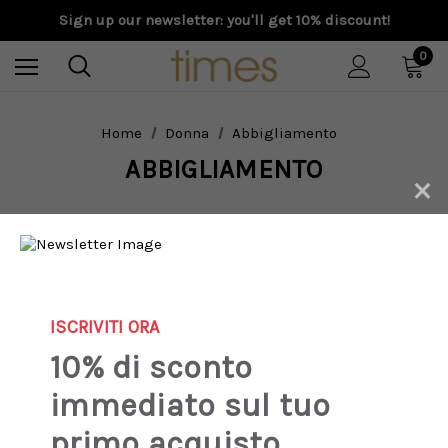
Sign up our newsletter: you'll get 10% discount!
0
Home
Donna
Abbigliamento
ABBIGLIAMENTO
×
New
New
ISCRIVITI ORA
10% di sconto
immediato sul tuo
primo acquisto