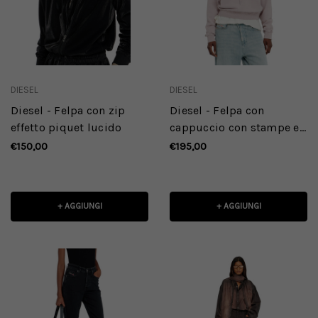
DIESEL
DIESEL
Diesel - Felpa con zip
Diesel - Felpa con
effetto piquet lucido
cappuccio con stampe e
applicazioni di strass
€150,00
€195,00
+ AGGIUNGI
+ AGGIUNGI