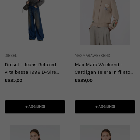
DIESEL
MAXMARAWEEKEND
Diesel - Jeans Relaxed
Max Mara Weekend -
vita bassa 1996 D-Sire
Cardigan Teiera in filato
09P47
di cotone con ricami
€225,00
€229,00
sabbia
+ AGGIUNGI
+ AGGIUNGI