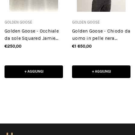
GOLDEN GOOSE
GOLDEN GOOSE
Golden Goose - Occhiale
Golden Goose - Chiodo da
da sole Squared Jamie
uomo in pelle nera
con montatura Havana
dall'effetto lucido
€250,00
€1 650,00
+ AGGIUNGI
+ AGGIUNGI