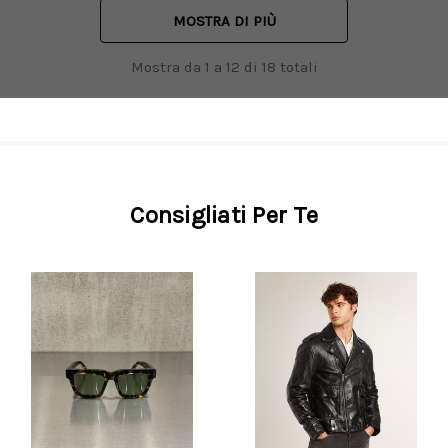
MOSTRA DI PIÙ
Mostra da
1
a
12
di
18
totali
Consigliati Per Te