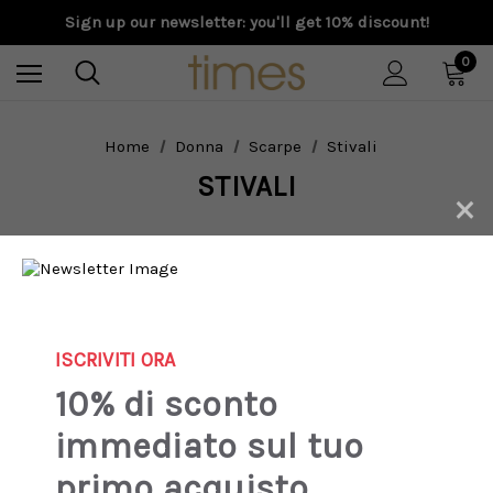
Sign up our newsletter: you'll get 10% discount!
0
Home
Donna
Scarpe
Stivali
STIVALI
×
New
Sale
ISCRIVITI ORA
10% di sconto
immediato sul tuo
primo acquisto