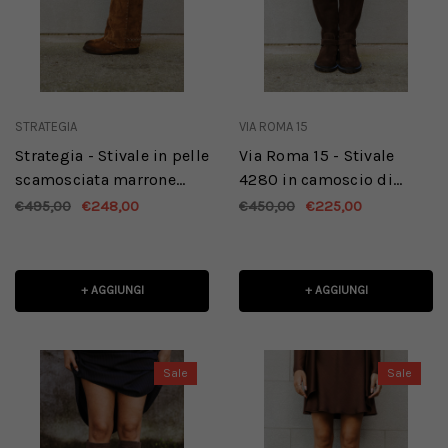
STRATEGIA
VIA ROMA 15
Strategia - Stivale in pelle
Via Roma 15 - Stivale
scamosciata marrone
4280 in camoscio di
tequila con borchie
colore testa di moro
€495,00
€248,00
€450,00
€225,00
applicate
+ AGGIUNGI
+ AGGIUNGI
Sale
Sale