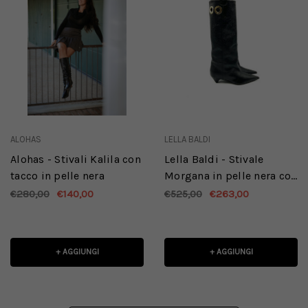
ALOHAS
LELLA BALDI
Alohas - Stivali Kalila con
Lella Baldi - Stivale
tacco in pelle nera
Morgana in pelle nera con
dettagli dorati
€280,00
€140,00
€525,00
€263,00
+ AGGIUNGI
+ AGGIUNGI