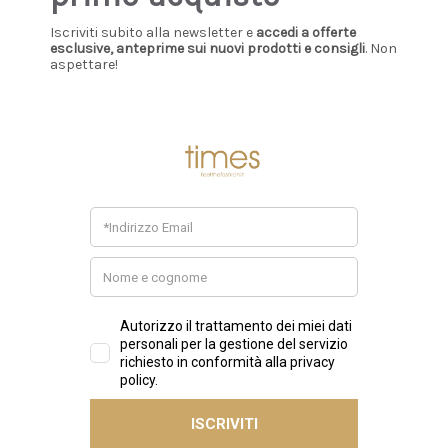
Iscriviti subito alla newsletter e
accedi a offerte
esclusive, anteprime sui nuovi prodotti e consigli
. Non
aspettare!
UGG
SERGIO LEVANTESI
UGG - Stivali Classic Tall
Sergio Levantesi - Stivale
II nocciola - chestnut -
Krizia in pelle nera a
CHE
tacco
€300,00
€488,00
€244,00
+ AGGIUNGI
+ AGGIUNGI
Sale
Sale