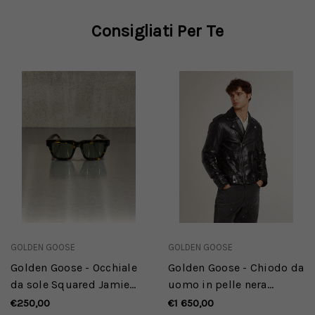
Consigliati Per Te
GOLDEN GOOSE
GOLDEN GOOSE
Golden Goose - Occhiale
Golden Goose - Chiodo da
da sole Squared Jamie
uomo in pelle nera
con montatura Havana
dall'effetto lucido
€250,00
€1 650,00