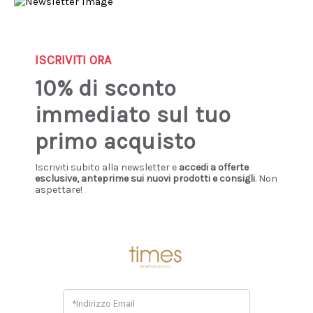
Sign up our newsletter: you'll get 10% discount!
0
ISCRIVITI ORA
10% di sconto
Home
Donna
Abbigliamento
Chiodo
immediato sul tuo
CHIODO
primo acquisto
Iscriviti subito alla newsletter e
accedi a offerte
esclusive, anteprime sui nuovi prodotti e consigli
. Non
aspettare!