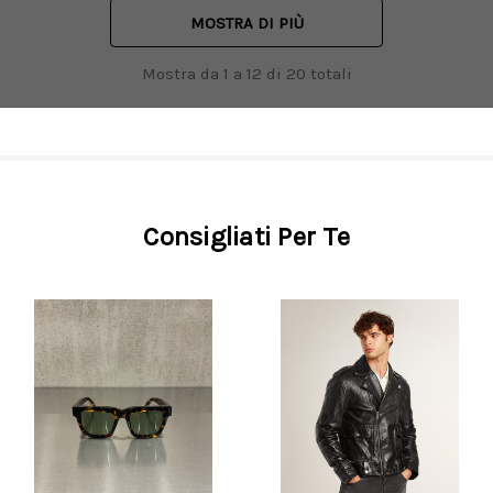
MOSTRA DI PIÙ
Mostra da
1
a
12
di
20
totali
Consigliati Per Te