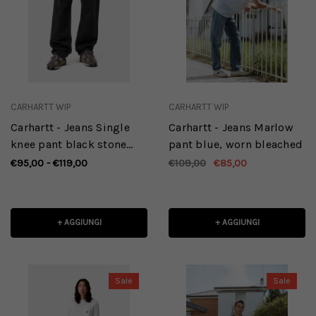
CARHARTT WIP
CARHARTT WIP
Carhartt - Jeans Single
Carhartt - Jeans Marlow
knee pant black stone
pant blue, worn bleached
washed
€95,00 - €119,00
€109,00
€85,00
+ AGGIUNGI
+ AGGIUNGI
Sale
Sale