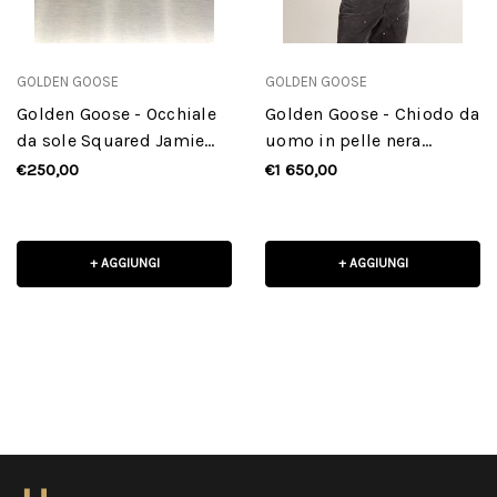
GOLDEN GOOSE
GOLDEN GOOSE
Golden Goose - Occhiale
Golden Goose - Chiodo da
da sole Squared Jamie
uomo in pelle nera
con montatura Havana
dall'effetto lucido
€250,00
€1 650,00
+ AGGIUNGI
+ AGGIUNGI