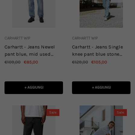
CARHARTT WIP
CARHARTT WIP
Carhartt - Jeans Newel
Carhartt - Jeans Single
pant blue, mid used
knee pant blue stone
wash
bleached
€109,00
€85,00
€129,00
€105,00
+ AGGIUNGI
+ AGGIUNGI
Sale
Sale