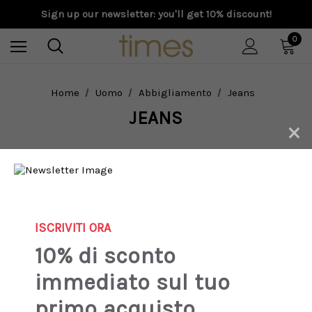
Sign up our newsletter: you'll get 10% discount!
0
Home
Uomo
Abbigliamento
Jeans
JEANS
×
ISCRIVITI ORA
10% di sconto
immediato sul tuo
primo acquisto