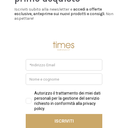
Iscriviti subito alla newsletter e
accedi a offerte
esclusive, anteprime sui nuovi prodotti e consigli
. Non
aspettare!
CARHARTT WIP
CARHARTT WIP
Carhartt - Jeans Landon
Carhartt - Jean Newel
pant blue, destroy wash,
Pant blue, stone washed
splatter
€139,00
€99,00
+ AGGIUNGI
+ AGGIUNGI