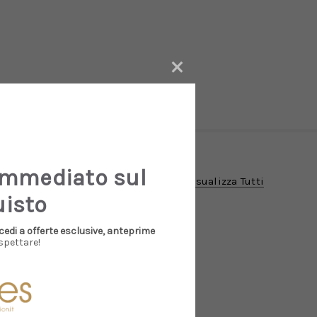
×
immediato sul
Visualizza Tutti
uisto
cedi a offerte esclusive, anteprime
spettare!