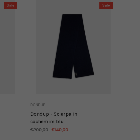
Sale
Sale
DONDUP
Dondup - Sciarpa in
cachemire blu
€200,00
€140,00