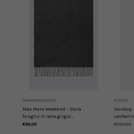
MAXMARAWEEKEND
DONDUP
Max Mara Weekend - Stola
Dondup -
Scoglio in lana grigio
cachemir
medio
€99,00
€200,00