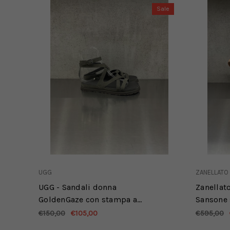
Sale
UGG
ZANELLATO
UGG - Sandali donna
Zanellat
GoldenGaze con stampa a
Sansone 
rilievo e cinturino - dense
vitello 
€150,00
€105,00
€595,00
smoke