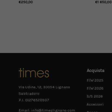
montatura Havana
dall'effe
€250,00
€1 650,00
Acquista
F/W 2025
Via Udine, 12, 33054 Lignano
F/W 2026
Sabbiadoro
S/S 2026
P.I. 01276520937
Accessori
Email: info@timeslignano.com