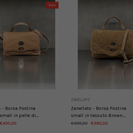
Sale
ZANELLATO
o - Borsa Postina
Zanellato - Borsa Postina
small in pelle di
small in tessuto Brown
Rose Nude
Teddy
€450,00
€495,00
€390,00