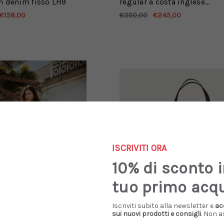
in denim fisso LH9
regular a costa inglese
panna
€158,00
€350,00
€245,00
ISCRIVITI ORA
10% di sconto 
tuo primo acq
Iscriviti subito alla newsletter e
ac
sui nuovi prodotti e consigli
. Non a