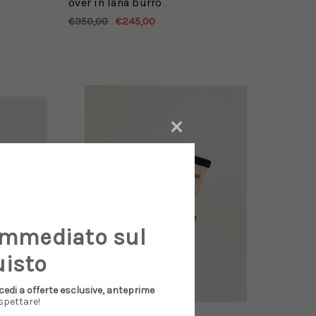
over in lana burro
€350,00
€245,00
×
immediato sul
uisto
cedi a offerte esclusive, anteprime
spettare!