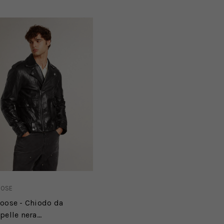
OOSE
oose - Chiodo da
pelle nera