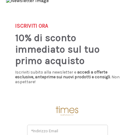
Sign up our newsletter: you'll get 10% discount!
0
ISCRIVITI ORA
10% di sconto
Home
Donna
Borse e accessori
Portachiavi
immediato sul tuo
PORTACHIAVI
primo acquisto
Iscriviti subito alla newsletter e
accedi a offerte
esclusive, anteprime sui nuovi prodotti e consigli
. Non
aspettare!