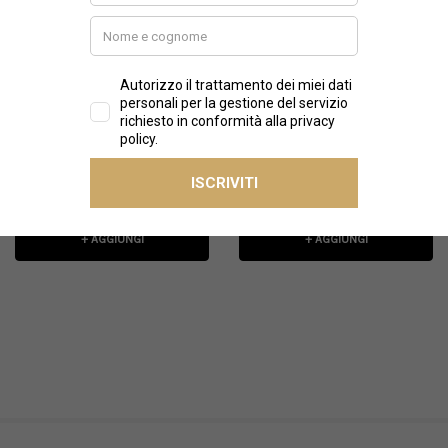
CARHARTT WIP
GANNI
Carhartt - Portachiavi
Ganni - Portachiavi
Jaden Keyholder
Smiley nero e fucsia
€19,00
€35,00
+ AGGIUNGI
+ AGGIUNGI