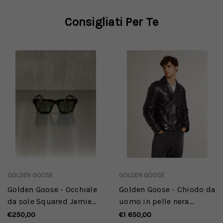
Consigliati Per Te
GOLDEN GOOSE
GOLDEN GOOSE
Golden Goose - Occhiale
Golden Goose - Chiodo da
da sole Squared Jamie
uomo in pelle nera
con montatura Havana
dall'effetto lucido
€250,00
€1 650,00