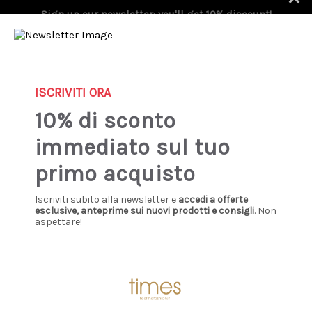
Sign up our newsletter: you'll get 10% discount!
0
ISCRIVITI ORA
Home
Donna
Abbigliamento
Body
BODY
10% di sconto
immediato sul tuo
primo acquisto
Iscriviti subito alla newsletter e
accedi a offerte
Sale
Sale
esclusive, anteprime sui nuovi prodotti e consigli
. Non
aspettare!