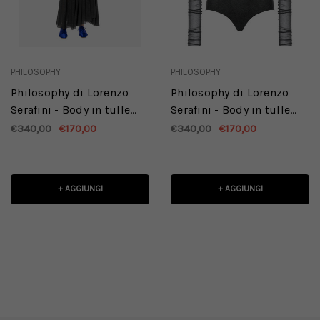
PHILOSOPHY
PHILOSOPHY
Philosophy di Lorenzo
Philosophy di Lorenzo
Serafini - Body in tulle
Serafini - Body in tulle
stretch con scollo a U
stretch con scollo a U
€340,00
€170,00
€340,00
€170,00
grigio melange
grigio
+ AGGIUNGI
+ AGGIUNGI