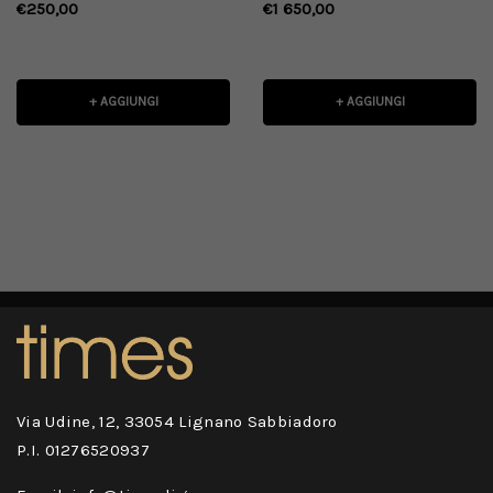
con montatura Havana
dall'effetto lucido
€250,00
€1 650,00
+ AGGIUNGI
+ AGGIUNGI
Via Udine, 12, 33054 Lignano Sabbiadoro
P.I. 01276520937