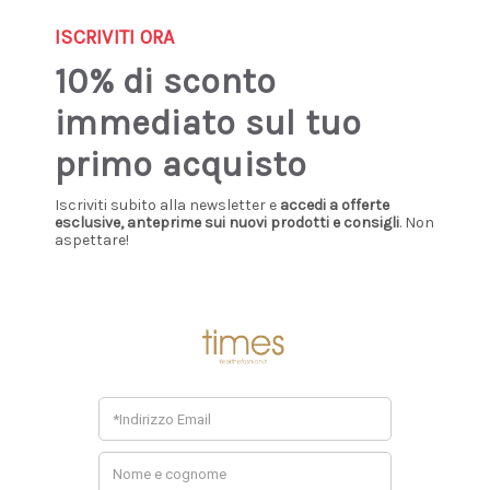
Sign up our newsletter: you'll get 10% discount!
ISCRIVITI ORA
0
10% di sconto
immediato sul tuo
Home
Uomo
Abbigliamento
Biker
primo acquisto
BIKER
Iscriviti subito alla newsletter e
accedi a offerte
esclusive, anteprime sui nuovi prodotti e consigli
. Non
aspettare!
Non ci sono prodotti in questa categoria.
Consigliati Per Te