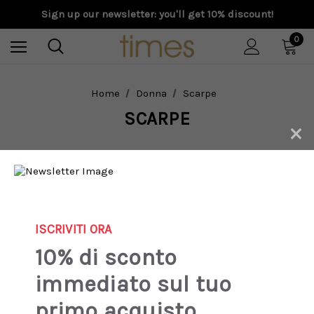
Sign up our newsletter: you'll get 10% discount!
0
Home
Donna
Scarpe
SCARPE
×
New
New
ISCRIVITI ORA
10% di sconto
immediato sul tuo
primo acquisto