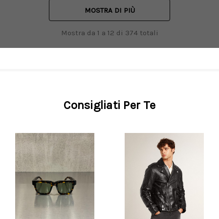
MOSTRA DI PIÙ
Mostra da
1
a
12
di
374
totali
Consigliati Per Te