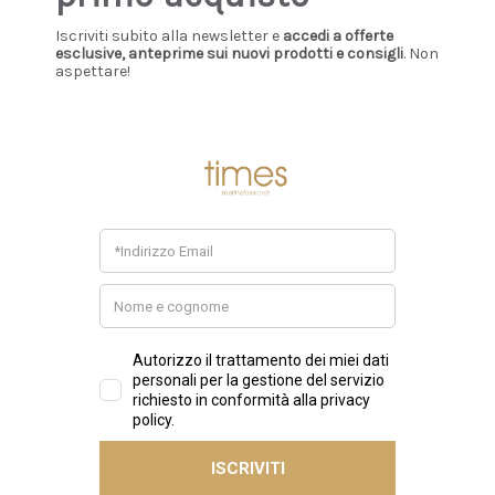
Iscriviti subito alla newsletter e
accedi a offerte
esclusive, anteprime sui nuovi prodotti e consigli
. Non
aspettare!
UGG
UGG
UGG - Boot classic ultra
UGG - Boot Classic Ultra
mini nubuck nocciola
Mini Platform bronzo
scuro - dark chestnut -
chiaro - light bronze -
€200,00
€190,00
DARKCHE
LBNZ
+ AGGIUNGI
+ AGGIUNGI
New
New