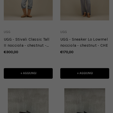
UGG
UGG
UGG - Stivali Classic Tall
UGG - Sneaker Lo Lowmel
II nocciola - chestnut -
nocciola - chestnut - CHE
CHE
€300,00
€170,00
+ AGGIUNGI
+ AGGIUNGI