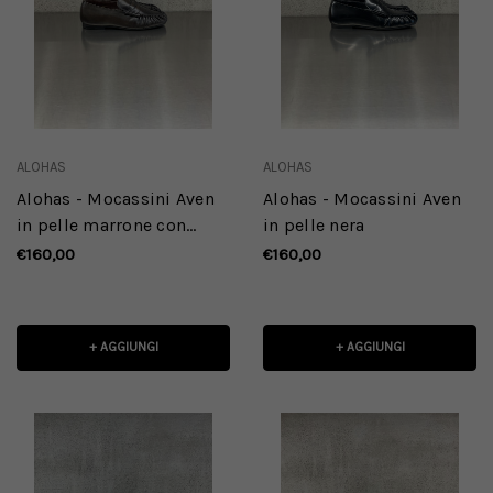
ALOHAS
ALOHAS
Alohas - Mocassini Aven
Alohas - Mocassini Aven
in pelle marrone con
in pelle nera
effetto vintage
€160,00
€160,00
+ AGGIUNGI
+ AGGIUNGI