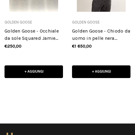
GOLDEN GOOSE
GOLDEN GOOSE
Golden Goose - Occhiale
Golden Goose - Chiodo da
da sole Squared Jamie
uomo in pelle nera
con montatura Havana
dall'effetto lucido
€250,00
€1 650,00
+ AGGIUNGI
+ AGGIUNGI