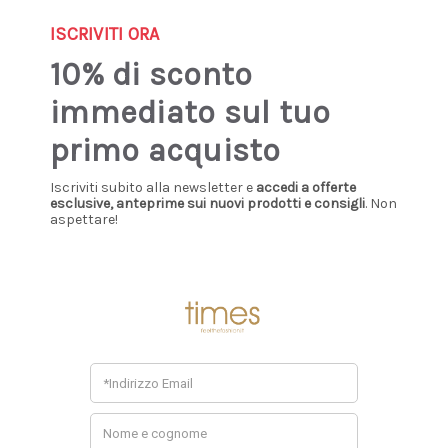
Sign up our newsletter: you'll get 10% discount!
ISCRIVITI ORA
0
10% di sconto
immediato sul tuo
Home
Abbigliamento
Giubbino
primo acquisto
GIUBBINO
Iscriviti subito alla newsletter e
accedi a offerte
esclusive, anteprime sui nuovi prodotti e consigli
. Non
aspettare!
Non ci sono prodotti in questa categoria.
Consigliati Per Te