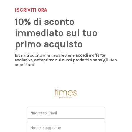
Sign up our newsletter: you'll get 10% discount!
ISCRIVITI ORA
0
10% di sconto
immediato sul tuo
Home
Abbigliamento
Costume
primo acquisto
COSTUME
Iscriviti subito alla newsletter e
accedi a offerte
esclusive, anteprime sui nuovi prodotti e consigli
. Non
aspettare!
Non ci sono prodotti in questa categoria.
Consigliati Per Te