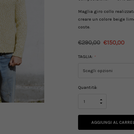
Maglia giro collo realizzata
creare un colore beige lime
coste.
€290,00
€150,00
TAGLIA:
*
Disponibilità
Quantità:
attuale:
AUMENTA
LA
DIMINUISCI
QUANTITÀ
LA
DI
QUANTITÀ
UNDEFINED
DI
UNDEFINED