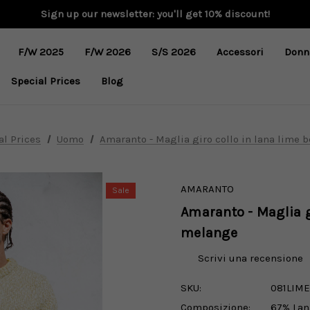
Sign up our newsletter: you'll get 10% discount!
F/W 2025
F/W 2026
S/S 2026
Accessori
Donn
Special Prices
Blog
al Prices
Uomo
Amaranto - Maglia giro collo in lana lime
AMARANTO
Sale
Amaranto - Maglia g
melange
Scrivi una recensione
SKU:
081LIM
Composizione:
67% Lan