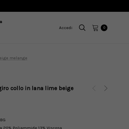
a
Accedi
0
 beige melange
iro collo in lana lime beige
EBG
a 20% Poliammide 13% Viscosa