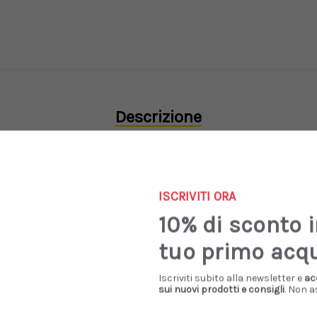
Descrizione
vorazione a doppio filo per creare un colore beige lime melange. G
ISCRIVITI ORA
10% di sconto 
tuo primo acq
Iscriviti subito alla newsletter e
ac
Prodotti Simili
sui nuovi prodotti e consigli
. Non a