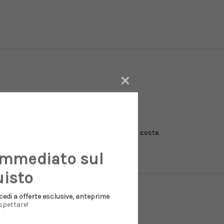
×
irocollo, polsini e fondo capo lavorati a coste.
immediato sul
uisto
cedi a offerte esclusive, anteprime
spettare!