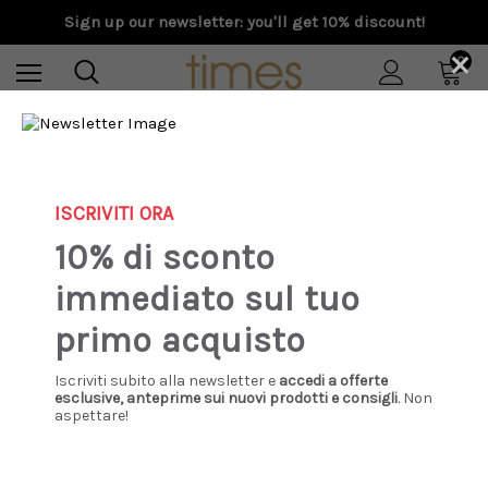
Sign up our newsletter: you'll get 10% discount!
×
0
Home
Special Prices
Donna
Scarpe
ASH - Sneakers Kabuki beige e oro
ISCRIVITI ORA
Sale
10% di sconto
immediato sul tuo
primo acquisto
Iscriviti subito alla newsletter e
accedi a offerte
esclusive, anteprime sui nuovi prodotti e consigli
. Non
aspettare!