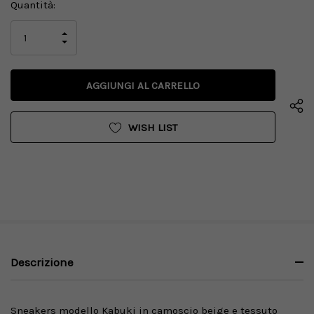
Disponibilità
Quantità:
attuale:
AUMENTA
LA
DIMINUISCI
QUANTITÀ
LA
DI
QUANTITÀ
UNDEFINED
DI
UNDEFINED
WISH LIST
Descrizione
Sneakers modello Kabuki in camoscio beige e tessuto