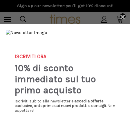
Sign up our newsletter: you'll get 10% discount!
×
0
Home
Special Prices
Uomo
Aspesi - Camicia militare in cotone verde
ISCRIVITI ORA
Sale
10% di sconto
immediato sul tuo
primo acquisto
Iscriviti subito alla newsletter e
accedi a offerte
esclusive, anteprime sui nuovi prodotti e consigli
. Non
aspettare!