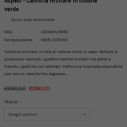
Aspesi - Camicia militare in cotone
verde
Scrivi una recensione
SKU:
CE10MILITARE
Composizione:
100% COTONE
Camicia militare in tela di cotone tinto in capo. Bottoni a
pressione nascosti, quattro tasche frontali tra petto e
fianchi, spalline con alamari. Fettuccia ricamata staccabile
con velcro. Vestibilita regolare.…
€380,00
€266,00
TAGLIA:
*