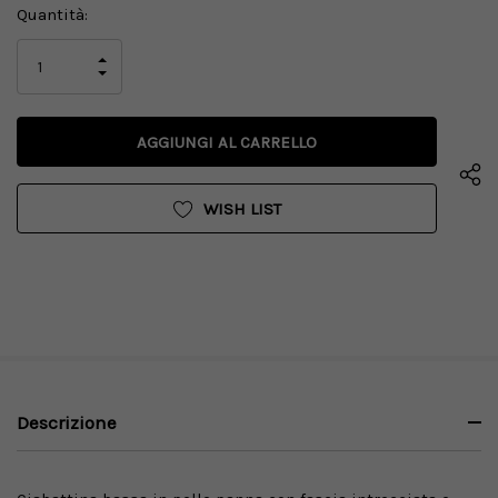
Disponibilità
Quantità:
attuale:
AUMENTA
LA
DIMINUISCI
QUANTITÀ
LA
DI
QUANTITÀ
UNDEFINED
DI
UNDEFINED
WISH LIST
Descrizione