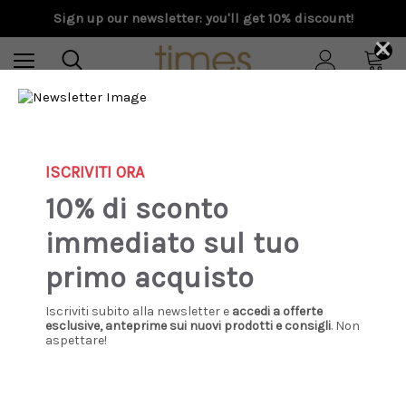
Sign up our newsletter: you'll get 10% discount!
×
0
Home
Special Prices
Donna
Scarpe
Bibi Lou - Ciabattina bassa in pelle panna
ISCRIVITI ORA
10% di sconto
Sale
immediato sul tuo
primo acquisto
Iscriviti subito alla newsletter e
accedi a offerte
esclusive, anteprime sui nuovi prodotti e consigli
. Non
aspettare!