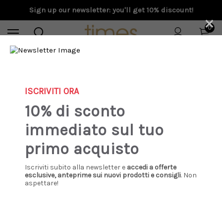
Sign up our newsletter: you'll get 10% discount!
×
0
Home
Special Prices
Donna
Bibi Lou - Stivaletto in cavallino maculato
ISCRIVITI ORA
10% di sconto
Sale
immediato sul tuo
primo acquisto
Iscriviti subito alla newsletter e
accedi a offerte
esclusive, anteprime sui nuovi prodotti e consigli
. Non
aspettare!