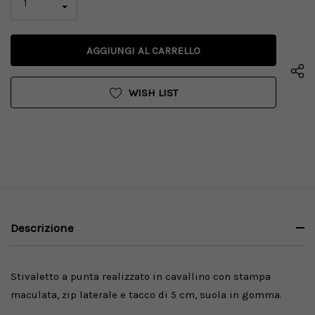
AUMENTA
LA
DIMINUISCI
QUANTITÀ
LA
DI
QUANTITÀ
UNDEFINED
DI
UNDEFINED
WISH LIST
Descrizione
Stivaletto a punta realizzato in cavallino con stampa
maculata, zip laterale e tacco di 5 cm, suola in gomma.