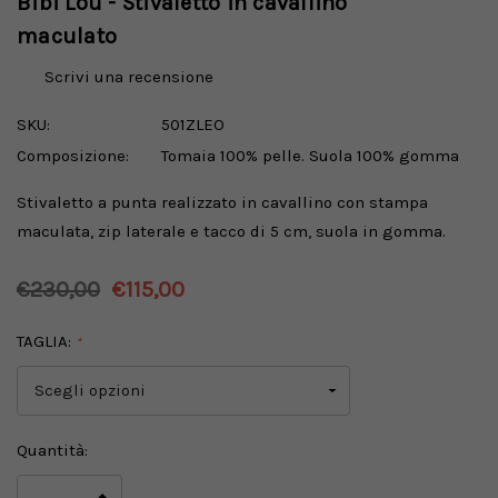
Bibi Lou - Stivaletto in cavallino
maculato
Scrivi una recensione
SKU:
501ZLEO
Composizione:
Tomaia 100% pelle. Suola 100% gomma
Stivaletto a punta realizzato in cavallino con stampa
maculata, zip laterale e tacco di 5 cm, suola in gomma.
€230,00
€115,00
TAGLIA:
*
Disponibilità
Quantità:
attuale: