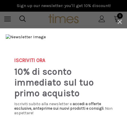
Sign up our newsletter: you'll get 10% discount!
0
×
Home
Donna
Scarpe
Ciabatta
Birkenstock - Arizona donna Black EVA
ISCRIVITI ORA
10% di sconto
immediato sul tuo
primo acquisto
Iscriviti subito alla newsletter e
accedi a offerte
esclusive, anteprime sui nuovi prodotti e consigli
. Non
aspettare!