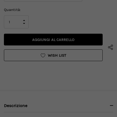
Disponibilità
Quantità:
attuale:
AUMENTA
LA
DIMINUISCI
QUANTITÀ
LA
DI
QUANTITÀ
UNDEFINED
DI
UNDEFINED
WISH LIST
Descrizione