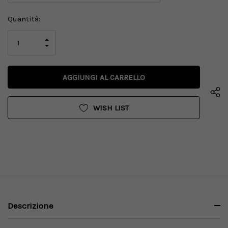
Disponibilità
Quantità:
attuale:
AUMENTA
LA
DIMINUISCI
QUANTITÀ
LA
DI
QUANTITÀ
UNDEFINED
DI
UNDEFINED
WISH LIST
Descrizione