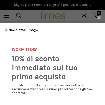
Sign up our newsletter: you'll get 10% discount!
×
0
Home
Donna
Scarpe
Ciabatta
Birkenstock - Gizeh Big Buckle Pelle oliata - Sand
ISCRIVITI ORA
10% di sconto
immediato sul tuo
primo acquisto
Iscriviti subito alla newsletter e
accedi a offerte
esclusive, anteprime sui nuovi prodotti e consigli
. Non
aspettare!