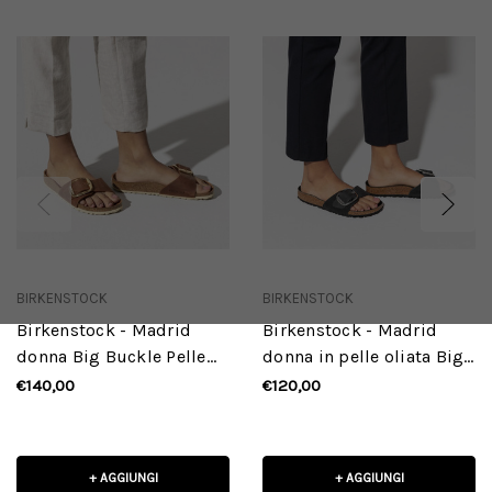
BIRKENSTOCK
BIRKENSTOCK
Birkenstock - Madrid
Birkenstock - Madrid
donna Big Buckle Pelle
donna in pelle oliata Big
oliata - Cognac
Buckle Black
€140,00
€120,00
+ AGGIUNGI
+ AGGIUNGI