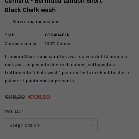
Carhartt - Bermuda Landon Short
Black Chalk wash
Scrivi una recensione
SKU:
036494BLK
Composizione:
100% Cotone
I Landon Short sono caratterizzati da vestibilità ampia e
realizzati in pesante denim di cotone, sottoposto a
trattamento “chalk wash” per una finitura sbiadita effetto
polvere. I pantaloncini presenta…
€119,00
€109,00
TAGLIA:
*