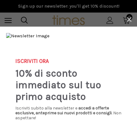
Sign up our newsletter: you'll get 10% discount!
×
0
Home
Special Prices
Uomo
Carhartt - Bermuda Landon Short Black Chalk wash
ISCRIVITI ORA
Sale
10% di sconto
immediato sul tuo
primo acquisto
Iscriviti subito alla newsletter e
accedi a offerte
esclusive, anteprime sui nuovi prodotti e consigli
. Non
aspettare!