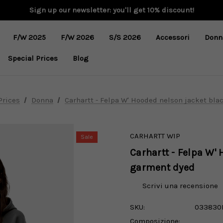
Sign up our newsletter: you'll get 10% discount!
F/W 2025
F/W 2026
S/S 2026
Accessori
Donn
Special Prices
Blog
Prices
Donna
Carhartt - Felpa W' Hooded nelson jacket bla
CARHARTT WIP
Sale
Carhartt - Felpa W'
garment dyed
Scrivi una recensione
SKU:
033830
Composizione: