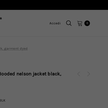
a
Accedi
0
ck, garment dyed
 Hooded nelson jacket black,
BLK