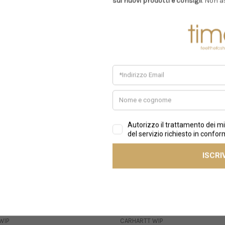
sui nuovi prodotti e consigli
. Non a
Prodotti Simili
Sale
WIP
CARHARTT WIP