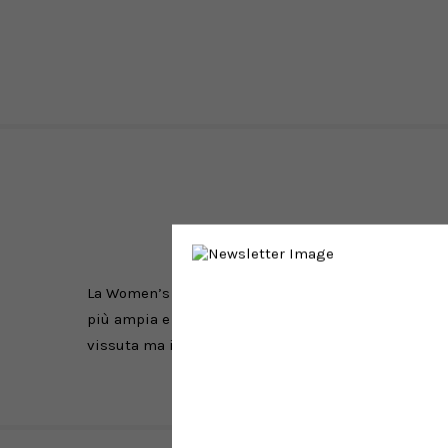
La Women’s Hooded Nelson Jacket è realizzata in pes
più ampia e comoda, ed è contraddistinta anche da s
vissuta ma intensa. Sulla sinistra del petto campeg