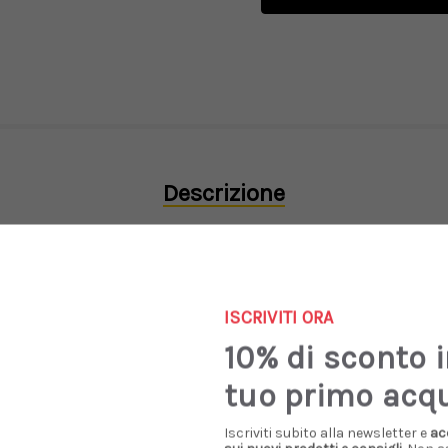
Descrizione
ante jersey di cotone non spazzolato, per una fattura loopback t
ISCRIVITI ORA
palle scese e finiture a coste. Il modello è stato inoltre tinto
gia un’etichetta quadrata in tessuto, colorata dal processo di ti
10% di sconto 
tuo primo acq
Iscriviti subito alla newsletter e
ac