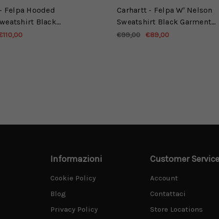
 - Felpa Hooded
Carhartt - Felpa W' Nelson
weatshirt Black
Sweatshirt Black Garment
 dyed
dyed
€110,00
€99,00
€89,00
Informazioni
Customer Servic
Cookie Policy
Account
Blog
Contattaci
Privacy Policy
Store Locations