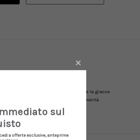
×
esturizzata. Il taglio a palloncino rende la giacca
 in capo per maggior morbidezza e una tonalità
ntura in capo.
immediato sul
uisto
cedi a offerte esclusive, anteprime