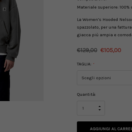
Materiale superiore: 100% 
La Women’s Hooded Nelson 
spazzolato, per una fattura
giacca più ampia e comoda
€129,00
€105,00
TAGLIA:
*
Disponibilità
Quantità:
attuale:
AUMENTA
LA
DIMINUISCI
QUANTITÀ
LA
DI
QUANTITÀ
UNDEFINED
DI
UNDEFINED