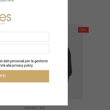
spettare!
Sale
Sale
CARHARTT WIP