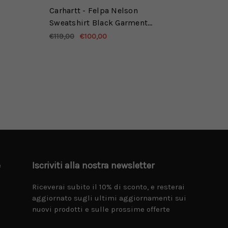
Carhartt - Felpa Nelson
Sweatshirt Black Garment
dyed
€119,00
€100,00
e
Iscriviti alla nostra newsletter
Riceverai subito il 10% di sconto, e resterai
aggiornato sugli ultimi aggiornamenti sui
nuovi prodotti e sulle prossime offerte