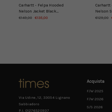
Carhartt - Felpa Hooded
Carhartt
Nelson Jacket Black
Nelson S
Garment dyed
Garment
€149,00
€135,00
€129,00
Acquista
F/W 2025
Via Udine, 12, 33054 Lignano
F/W 2026
Sabbiadoro
S/S 2026
P.I. 01276520937