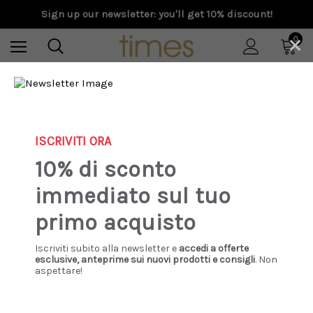
Sign up our newsletter: you'll get 10% discount!
×
0
Home
S/S 2026
Carhartt - T-shirt S/S Script embroidery white / black
ISCRIVITI ORA
10% di sconto
immediato sul tuo
primo acquisto
Iscriviti subito alla newsletter e
accedi a offerte
esclusive, anteprime sui nuovi prodotti e consigli
. Non
aspettare!