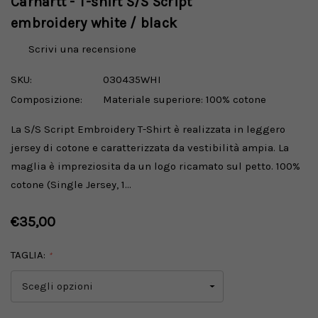
Carhartt - T-shirt S/S Script
embroidery white / black
Scrivi una recensione
SKU:
030435WHI
Composizione:
Materiale superiore: 100% cotone
La S/S Script Embroidery T-Shirt è realizzata in leggero
jersey di cotone e caratterizzata da vestibilità ampia. La
maglia è impreziosita da un logo ricamato sul petto. 100%
cotone (Single Jersey, 1…
€35,00
TAGLIA:
*