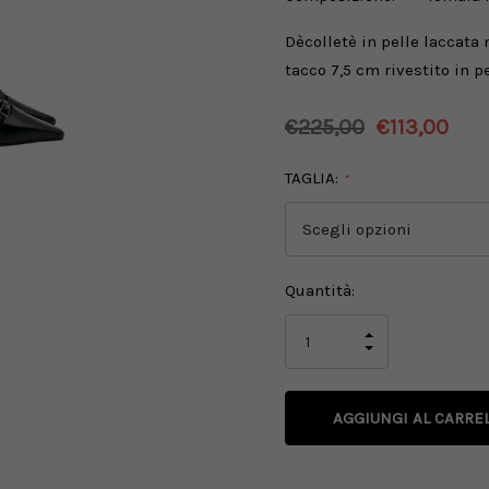
Dècolletè
in pelle laccata 
tacco 7,5 cm rivestito in p
€225,00
€113,00
TAGLIA:
*
Disponibilità
Quantità:
attuale:
AUMENTA
LA
DIMINUISCI
QUANTITÀ
LA
DI
QUANTITÀ
UNDEFINED
DI
UNDEFINED