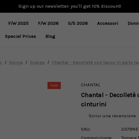
Sign up our newsletter: you'll get 10% discount!
F/W 2025
F/W 2026
S/S 2026
Accessori
Donn
Special Prices
Blog
s
Donna
Scarpe
Chantal - Decolletè con tacco in pelle la
CHANTAL
Sale
Chantal - Decolletè 
cinturini
Scrivi una recensione
SKU:
2379NE
Composizione:
Tomaia 