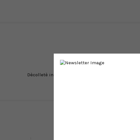
Dècolletè
in pelle laccata nera con cinturini che cin