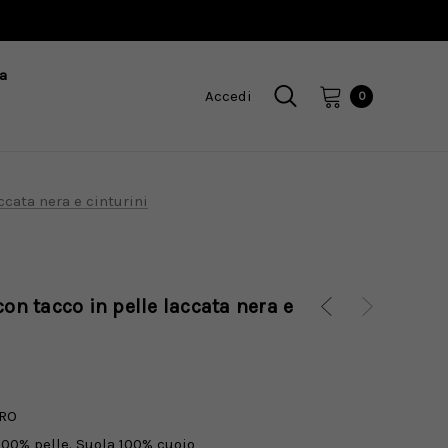
a
Accedi
0
ccata nera e cinturini
con tacco in pelle laccata nera e
RO
100% pelle. Suola 100% cuoio