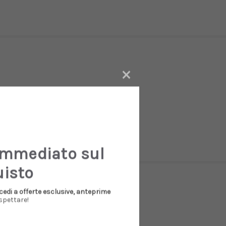
×
n Italy.
immediato sul
uisto
cedi a offerte esclusive, anteprime
spettare!