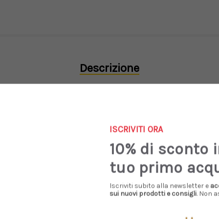
Descrizione
gono il piede e la caviglia, tacco 7,5 cm rivestito in pelle.
Made i
ISCRIVITI ORA
10% di sconto 
tuo primo acq
Iscriviti subito alla newsletter e
ac
Prodotti Simili
sui nuovi prodotti e consigli
. Non a