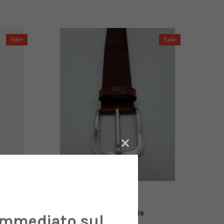
Sale
Sale
×
DONDUP
Dondup - Cintura in pelle
immediato sul