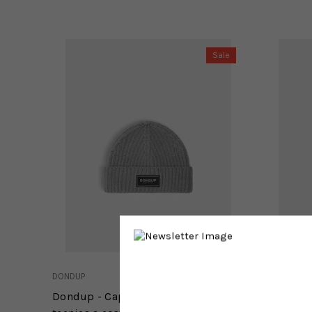
Sale
DONDUP
DONDUP
Dondup - Cappello in lana
Dondup 