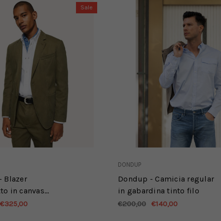
Sale
DONDUP
 Blazer
Dondup - Camicia regular
o in canvas
in gabardina tinto filo
erde
€325,00
€200,00
€140,00