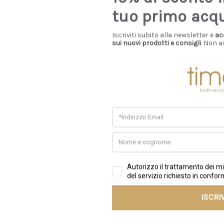
o in panno grigio
fibbia in galvanica nichel
tuo primo acq
lucido in camoscio testa di
€398,00
€130,00
€89,00
moro
Iscriviti subito alla newsletter e
ac
sui nuovi prodotti e consigli
. Non a