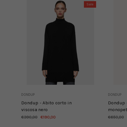
Sale
DONDUP
DONDUP
Dondup - Abito corto in
Dondup -
viscosa nero
monopett
delavé v
€390,00
€190,00
€650,00