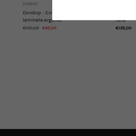
DONDUP
DONDUP
Dondup - Cintura in pelle
Dondup -
laminata argento
nera
€130,00
€65,00
€135,00