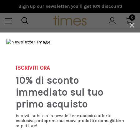
Sign up our newsletter: you'll get 10% discount!
0
×
Home
F/W 2026
Golden Goose - Ball Star uomo in pelle bianca con stella e
talloncino bluette
ISCRIVITI ORA
10% di sconto
immediato sul tuo
primo acquisto
Iscriviti subito alla newsletter e
accedi a offerte
esclusive, anteprime sui nuovi prodotti e consigli
. Non
aspettare!