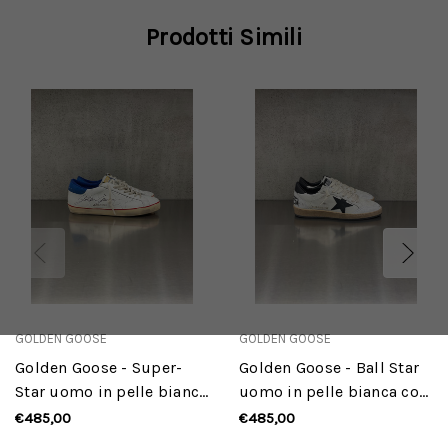
Prodotti Simili
GOLDEN GOOSE
GOLDEN GOOSE
Golden Goose - Super-
Golden Goose - Ball Star
Star uomo in pelle bianca
uomo in pelle bianca con
con stella traforata e
stella e talloncino in pelle
€485,00
€485,00
talloncino bluette
nera