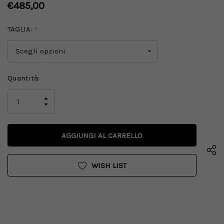
€485,00
TAGLIA:
*
Disponibilità
Quantità:
attuale:
AUMENTA
LA
DIMINUISCI
QUANTITÀ
LA
DI
QUANTITÀ
UNDEFINED
DI
UNDEFINED
WISH LIST