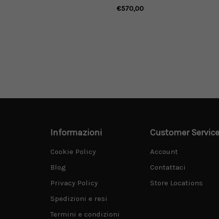
blu navy e logo
nero con effetto distressed
€570,00
con patch frontali
Informazioni
Customer Servic
Cookie Policy
Account
Blog
Contattaci
Privacy Policy
Store Locations
Spedizioni e resi
Termini e condizioni