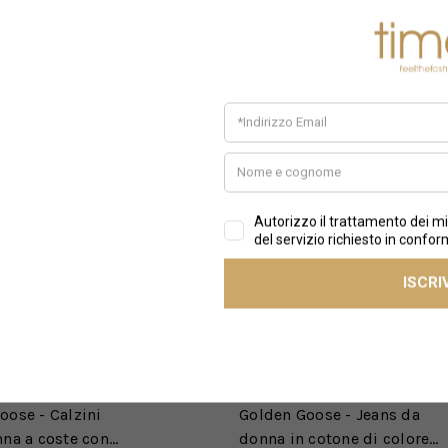
OOSE
GOLDEN GOOSE
oose - Calzini
Golden Goose - Jeans da
nna a coste con
donna in cotone di colore