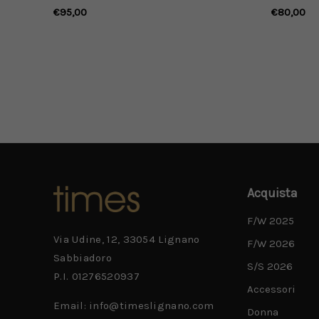
distressed e stripes
dettagli 
€95,00
€80,00
marroni
rosso
Acquista
F/W 2025
Via Udine, 12, 33054 Lignano
F/W 2026
Sabbiadoro
S/S 2026
P.I. 01276520937
Accessori
Email: info@timeslignano.com
Donna