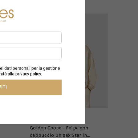
GOLDEN GOOSE
Golden Goose - Felpa con
cappuccio unisex Star in