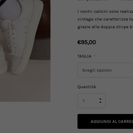
I nostri calzini sono realiz
vintage che caratterizza t
grazie alla doppia stripe b
€95,00
TAGLIA:
*
Disponibilità
Quantità:
attuale:
AUMENTA
LA
DIMINUISCI
QUANTITÀ
LA
DI
QUANTITÀ
UNDEFINED
DI
UNDEFINED