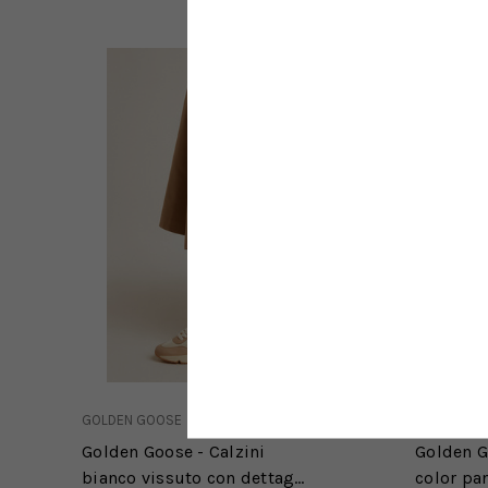
GOLDEN GOOSE
GOLDEN G
Golden Goose - Calzini
Golden G
bianco vissuto con dettagli
color pa