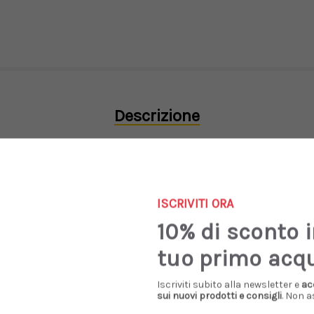
Descrizione
gianali e si inspirano al tema vintage che caratterizza tutte le 
ISCRIVITI ORA
re distressed. Logo Golden Goose blu navy.
Made in Italy.
10% di sconto 
tuo primo acq
Iscriviti subito alla newsletter e
ac
sui nuovi prodotti e consigli
. Non a
Prodotti Simili