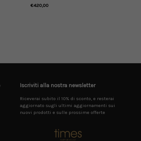
cotone bianco con logo
€420,00
stampato
e
Iscriviti alla nostra newsletter
Riceverai subito il 10% di sconto, e resterai
aggiornato sugli ultimi aggiornamenti sui
nuovi prodotti e sulle prossime offerte