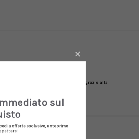
×
collezioni Golden Goose: vibes americane grazie alla
immediato sul
uisto
cedi a offerte esclusive, anteprime
spettare!