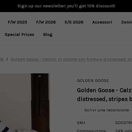
Sign up our newsletter: you'll get 10% discount!
F/W 2025
F/W 2026
S/S 2026
Accessori
Donn
Special Prices
Blog
26
Golden Goose - Calzini in cotone con finiture distressed, st
GOLDEN GOOSE
Golden Goose - Calzi
distressed, stripes 
Scrivi una recensione
SKU:
SOCSTR
Composizione:
74% cot