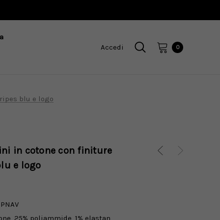
a
Accedi
0
ripes blu e logo
ni in cotone con finiture
blu e logo
IPNAV
one, 25% poliammide, 1% elastan