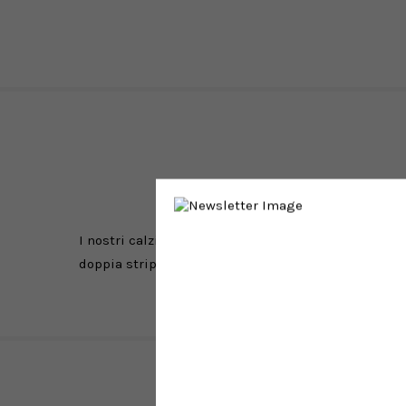
I nostri calzini sono realizzati con lavorazioni arti
doppia stripe blu navy, sono resi unici dalle finitu