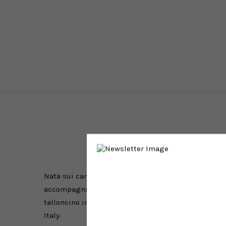
Nata sui campi d’atletica leggera, con un tocco vi
accompagnarti nel viaggio verso i tuoi sogni. Quest
talloncino in pelle bianca. A completarne lo stile, 
Italy.