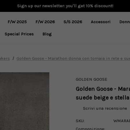
Sign up our newsletter: you'll get 10% discount!
F/W 2025
F/W 2026
S/S 2026
Accessori
Donn
Special Prices
Blog
akers
Golden Goose - Marathon donna con tomaia in rete e sue
GOLDEN GOOSE
Golden Goose - Mara
suede beige e stella
Scrivi una recensione
SKU:
WMARA
Composizione: