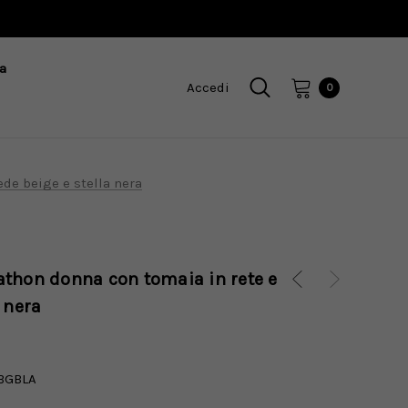
a
Accedi
0
de beige e stella nera
thon donna con tomaia in rete e
 nera
BGBLA