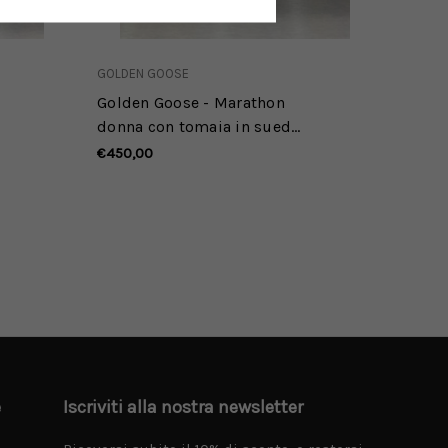
GOLDEN GOOSE
GOLDE
Golden Goose - Marathon
Golde
donna con tomaia in suede
uomo 
e nylon nero e stella bianca
e sued
€450,00
€465,
grigi
e
Iscriviti alla nostra newsletter