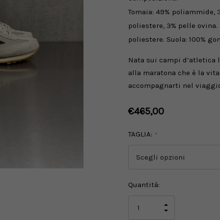
Tomaia: 49% poliammide, 38
poliestere, 3% pelle ovina.
poliestere. Suola: 100% g
Nata sui campi d’atletica 
alla maratona che è la vit
accompagnarti nel viaggio
€465,00
TAGLIA:
*
Disponibilità
Quantità:
attuale:
AUMENTA
LA
DIMINUISCI