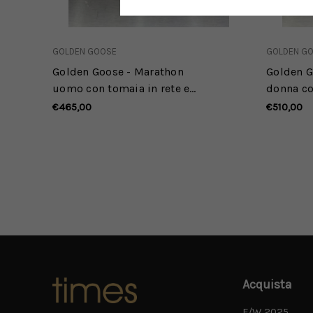
GOLDEN GOOSE
GOLDEN G
Golden Goose - Marathon
Golden G
uomo con tomaia in rete e
donna co
suede beige e stella nera
rosa e su
€465,00
€510,00
nera
Acquista
F/W 2025