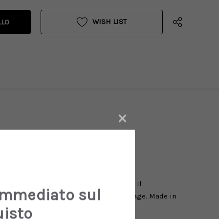
WISH LIST
×
 sneaker Marathon sono progettate per
nserti in suede beige, la stella nera e il
immediato sul
ciano un'impronta unica. Trattamento vintage. Made in
uisto