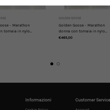
OOSE
GOLDEN GOOSE
oose - Marathon
Golden Goose - Marathon
n tomaia in nylon
donna con tomaia in nylon
ede beige e stella
e suede beige e stella
€465,00
grigia
Informazioni
Customer Servic
Cookie Policy
Account