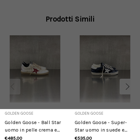
Prodotti Simili
GOLDEN GOOSE
GOLDEN GOOSE
Golden Goose - Ball Star
Golden Goose - Super-
uomo in pelle crema e
Star uomo in suede e
bianca con stella in
pelle blu con stella e
€485,00
€535,00