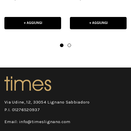
suede bordeaux e
talloncino bianchi
talloncino argento
+ AGGIUNGI
+ AGGIUNGI
Via Udine, 12, 33054 Lignano Sabbiadoro
P.I. 01276520937
Email: info@timeslignano.com