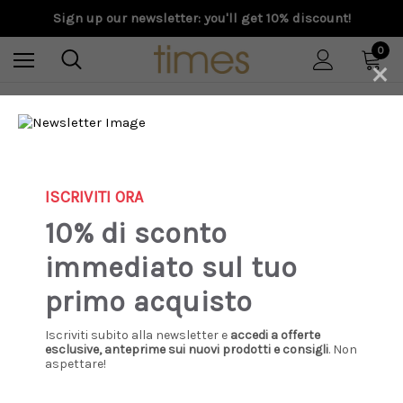
Sign up our newsletter: you'll get 10% discount!
0
×
Home
F/W 2026
Golden Goose - Marathon uomo in suede tabacco con stella in
pelle bianca e talloncino argento
ISCRIVITI ORA
10% di sconto
immediato sul tuo
primo acquisto
Iscriviti subito alla newsletter e
accedi a offerte
esclusive, anteprime sui nuovi prodotti e consigli
. Non
aspettare!