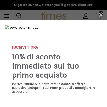
Sign up our newsletter: you'll get 10% discount!
×
0
Home
Uomo
Abbigliamento
Pantalone
Golden Goose - Pantalone cargo Golden Collection color verde
oliva
ISCRIVITI ORA
10% di sconto
immediato sul tuo
primo acquisto
Iscriviti subito alla newsletter e
accedi a offerte
esclusive, anteprime sui nuovi prodotti e consigli
. Non
aspettare!