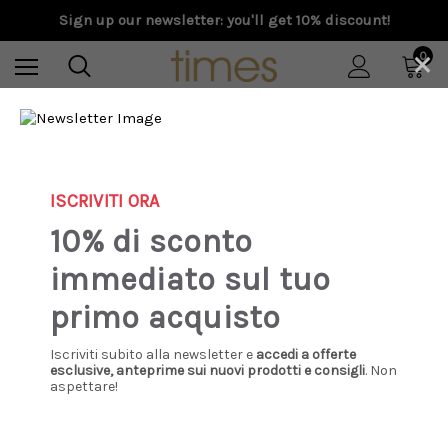
Sign up our newsletter: you'll get 10% discount!
×
0
Home
Donna
Scarpe
Sneakers
Golden Goose - Super-Star donna in pelle bianca con
talloncino argento e oro
ISCRIVITI ORA
10% di sconto
immediato sul tuo
primo acquisto
Iscriviti subito alla newsletter e
accedi a offerte
esclusive, anteprime sui nuovi prodotti e consigli
. Non
aspettare!