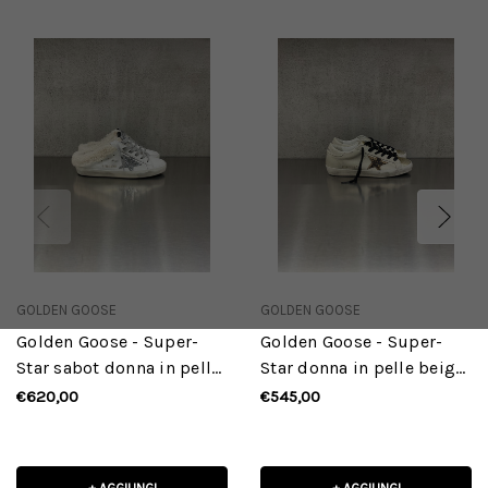
GOLDEN GOOSE
GOLDEN GOOSE
Golden Goose - Super-
Golden Goose - Super-
Star sabot donna in pelle
Star donna in pelle beige
bianca con stella
con punalino in glitter
€620,00
€545,00
glitterata argento e
oro e stella maculata
fodera in shearling