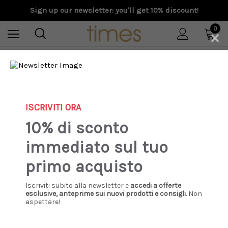
Sign up our newsletter: you'll get 10% discount!
×
0
Home
F/W 2025
Golden Goose - Super-Star sabot donna con glitter oro e nero e
fodera in shearling
ISCRIVITI ORA
10% di sconto
immediato sul tuo
primo acquisto
Iscriviti subito alla newsletter e
accedi a offerte
esclusive, anteprime sui nuovi prodotti e consigli
. Non
aspettare!