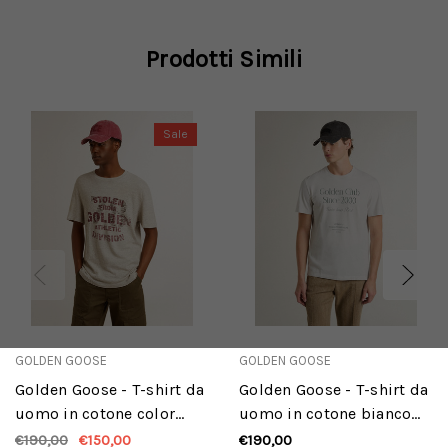
Prodotti Simili
Sale
GOLDEN GOOSE
GOLDEN GOOSE
Golden Goose - T-shirt da
Golden Goose - T-shirt da
uomo in cotone color
uomo in cotone bianco
grigio con stampa
con stampa verde
€190,00
€150,00
€190,00