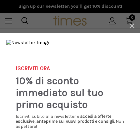
Sign up our newsletter: you'll get 10% discount!
0
×
Home
S/S 2026
Golden Goose - T-shirt da uomo in jersey grigio mélange con
stampa vintage
ISCRIVITI ORA
10% di sconto
immediato sul tuo
primo acquisto
Iscriviti subito alla newsletter e
accedi a offerte
esclusive, anteprime sui nuovi prodotti e consigli
. Non
aspettare!