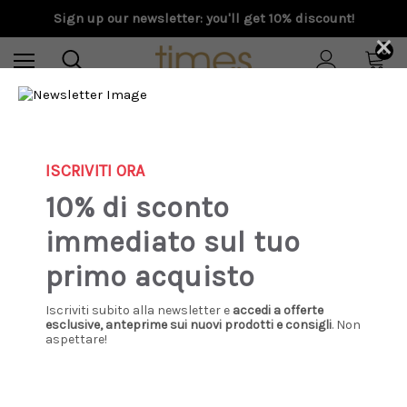
Sign up our newsletter: you'll get 10% discount!
×
0
Home
Special Prices
Donna
Gran Sasso - Girocollo effetto garzato vinaccia
ISCRIVITI ORA
10% di sconto
Sale
immediato sul tuo
primo acquisto
Iscriviti subito alla newsletter e
accedi a offerte
esclusive, anteprime sui nuovi prodotti e consigli
. Non
aspettare!