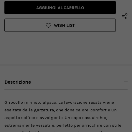
DI
QUANTITÀ
UNDEFINED
DI
UNDEFINED
WISH LIST
Descrizione
Girocollo in misto alpaca. La lavorazione rasata viene
esaltata dalla garzatura, che dona calore, comfort e un
aspetto soffice e avvolgente. Un capo casual-chic,
estremamente versatile, perfetto per arricchire con stile