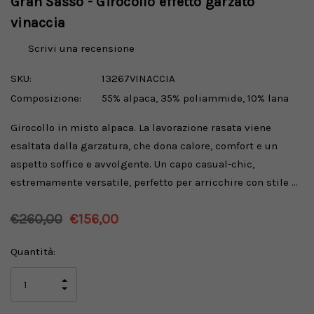
Gran Sasso - Girocollo effetto garzato
vinaccia
Scrivi una recensione
SKU:
13267VINACCIA
Composizione:
55% alpaca, 35% poliammide, 10% lana
Girocollo in misto alpaca. La lavorazione rasata viene
esaltata dalla garzatura, che dona calore, comfort e un
aspetto soffice e avvolgente. Un capo casual-chic,
estremamente versatile, perfetto per arricchire con stile …
€260,00
€156,00
Disponibilità
Quantità:
attuale:
AUMENTA
LA
DIMINUISCI
QUANTITÀ
LA