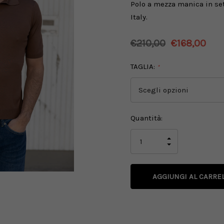
Polo a mezza manica in seta
Italy.
€210,00
€168,00
TAGLIA:
*
Disponibilità
Quantità:
attuale:
AUMENTA
LA
DIMINUISCI
QUANTITÀ
LA
DI
QUANTITÀ
UNDEFINED
DI
UNDEFINED