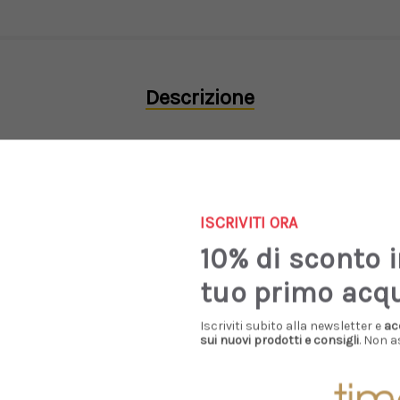
Descrizione
, fondo a costine. Made in Italy.
ISCRIVITI ORA
10% di sconto 
tuo primo acq
Prodotti Simili
Iscriviti subito alla newsletter e
ac
sui nuovi prodotti e consigli
. Non a
Sale