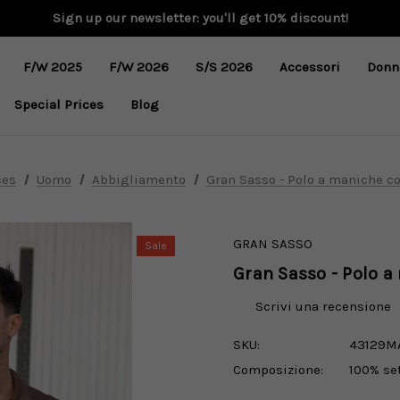
Sign up our newsletter: you'll get 10% discount!
F/W 2025
F/W 2026
S/S 2026
Accessori
Donn
Special Prices
Blog
ces
Uomo
Abbigliamento
Gran Sasso - Polo a maniche co
GRAN SASSO
Sale
Gran Sasso - Polo a
Scrivi una recensione
SKU:
43129M
Composizione:
100% se