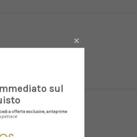
×
immediato sul
uisto
cedi a offerte esclusive, anteprime
spettare!
Sale