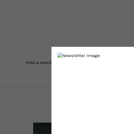
Polo a mezza manica in seta, scollo a V senza bottoni
Sale