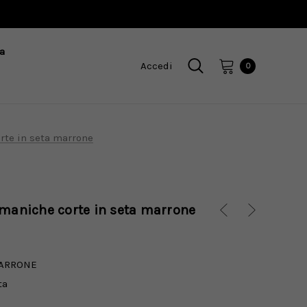
a
Accedi
0
rte in seta marrone
 maniche corte in seta marrone
ARRONE
ta