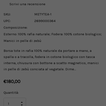
Scrivi una recensione
SKU:
METYTEA-1
UPC:
2699000364
Composizione:
Esterno: 100% rafia naturale; Fodera: 100% cotone biologico;
Manici in pelle di zebù
Borsa tote in rafia 100% naturale da portare a mano, a
spalla o a tracolla, fodera in cotone biologico con tasca
interna, chiusura con bottone a scatto magnetico, manici
in pelle di zebù conciata al vegetale. Dime…
€180,00
Disponibilità
Quantità:
attuale:
AUMENTA