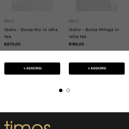
IBELIV
IBELIV
Ibeliv - Borsa Rio in rafia
Ibeliv - Borsa Mihaja in
tea
rafia tea
€270,00
€180,00
+ AGGIUNGI
+ AGGIUNGI