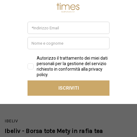
IBELIV
Ibeliv - Borsa tote Mety in rafia tea