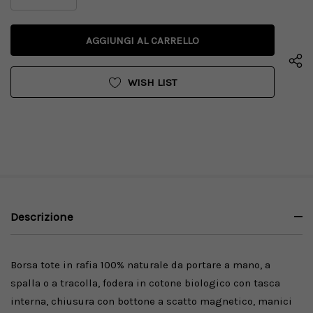
LA
DIMINUISCI
QUANTITÀ
LA
DI
QUANTITÀ
UNDEFINED
DI
UNDEFINED
WISH LIST
Descrizione
Borsa tote in rafia 100% naturale da portare a mano, a
spalla o a tracolla, fodera in cotone biologico con tasca
interna, chiusura con bottone a scatto magnetico, manici