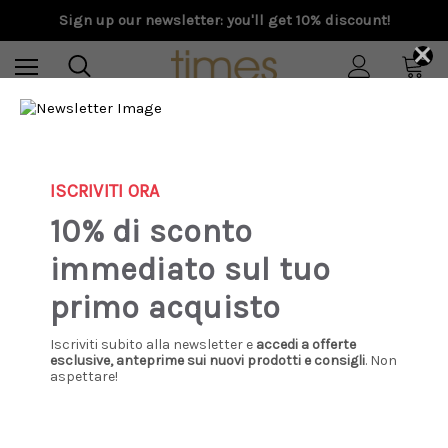
Sign up our newsletter: you'll get 10% discount!
×
0
Home
S/S 2026
Ibeliv - Borsa tote Mety in rafia tea
ISCRIVITI ORA
10% di sconto
immediato sul tuo
primo acquisto
Iscriviti subito alla newsletter e
accedi a offerte
esclusive, anteprime sui nuovi prodotti e consigli
. Non
aspettare!