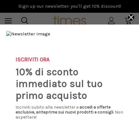
Sign up our newsletter: you'll get 10% discount!
×
0
Home
Special Prices
Donna
Abbigliamento
Top e camicie
Max Mara Studio - Top Staffa in pizzo bianco
ISCRIVITI ORA
10% di sconto
Sale
immediato sul tuo
primo acquisto
Iscriviti subito alla newsletter e
accedi a offerte
esclusive, anteprime sui nuovi prodotti e consigli
. Non
aspettare!