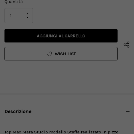
Disponibilità
Quantità:
attuale:
AUMENTA
LA
DIMINUISCI
QUANTITÀ
LA
DI
QUANTITÀ
UNDEFINED
DI
UNDEFINED
WISH LIST
Descrizione
Top Max Mara Studio modello Staffa realizzato in pizzo