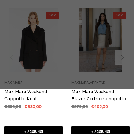
Sale
Sale
MAX MARA
MAXMARAWEEKEND
Max Mara Weekend -
Max Mara Weekend -
Cappotto Kent
Blazer Cedro monopetto
doppiopetto in lana nero
in suede fango
€659,00
€330,00
€579,00
€405,00
+ AGGIUNGI
+ AGGIUNGI