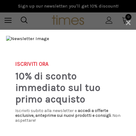
Sign up our newsletter: you'll get 10% discount!
×
0
Home
Special Prices
Donna
Abbigliamento
Giacche e Giubbotti
Max Mara Weekend - Blazer Katanga doppiopetto in velluto
nocciola
ISCRIVITI ORA
10% di sconto
Sale
immediato sul tuo
primo acquisto
Iscriviti subito alla newsletter e
accedi a offerte
esclusive, anteprime sui nuovi prodotti e consigli
. Non
aspettare!