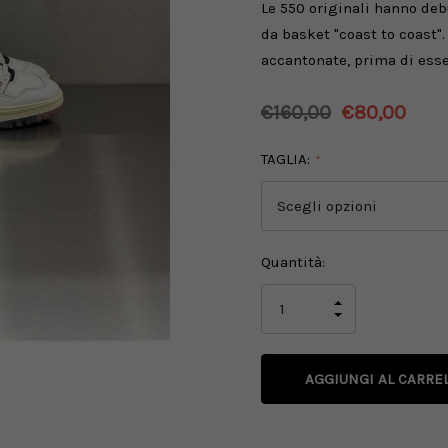
Le 550 originali hanno deb
da basket "coast to coast".
accantonate, prima di esser
€160,00
€80,00
TAGLIA:
*
Disponibilità
Quantità:
attuale:
AUMENTA
LA
DIMINUISCI
QUANTITÀ
LA
DI
QUANTITÀ
UNDEFINED
DI
UNDEFINED