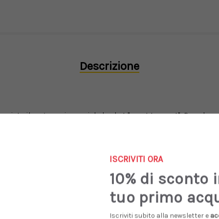
Descrizione
asciato il segno sui campi da basket "coast to coast". Dopo la p
e del 2020 e di tornare a far parte dell'assortimento standard n
a collo basso delle 550 costituisce una reinterpretazione allegger
 tessuto sintetico si rifà ad un look classico in qualsiasi epoca.
ISCRIVITI ORA
10% di sconto 
tuo primo acq
Iscriviti subito alla newsletter e
ac