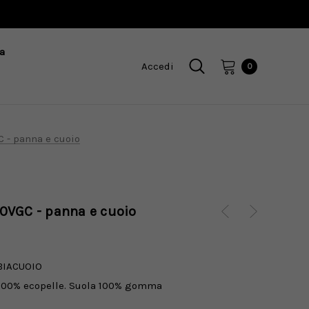
a
Accedi
0
 - panna e cuoio
0VGC - panna e cuoio
BIACUOIO
100% ecopelle. Suola 100% gomma