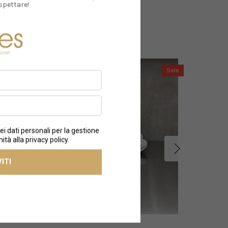
spettare!
Sale
Sale