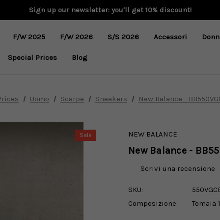
Sign up our newsletter: you'll get 10% discount!
F/W 2025
F/W 2026
S/S 2026
Accessori
Donn
Special Prices
Blog
Prices
Uomo
Scarpe
Sneakers
New Balance - BB550VGC
NEW BALANCE
Sale
New Balance - BB55
Scrivi una recensione
SKU:
550VGC
Composizione:
Tomaia 