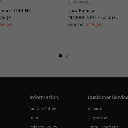
NCE
NEW BALANCE
nce - U740IN2 -
New Balance -
beige
M1000CTORT - Tortora
panna
€91,00
€180,00
€126,00
Informazioni
Customer Servic
Cookie Policy
Account
Blog
Contattaci
Privacy Policy
Store Locations