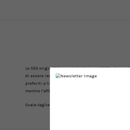
Le 550 originali hanno debuttato nel 1989 e hanno l
di essere reintrodotte in edizioni limitate alla fin
preferiti a livello mondiale. La silhouette snella e 
mentre l'affidabile struttura della tomaia in mesh e
Scala taglie: US Men