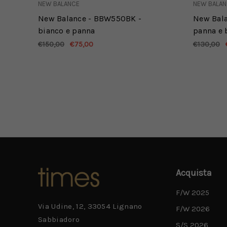
NEW BALANCE
NEW BALA
New Balance - BBW550BK -
New Bala
bianco e panna
panna e 
€150,00
€75,00
€130,00
Acquista
F/W 2025
Via Udine, 12, 33054 Lignano
F/W 2026
Sabbiadoro
S/S 2026