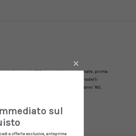
×
rima edizione, le 550 sono state accantonate, prima
el 2021, diventando rapidamente uno dei modelli
ita dei robusti modelli della fine degli anni '80,
immediato sul
uisto
cedi a offerte esclusive, anteprime