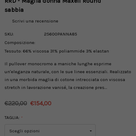
RRD - Maglia donna Maxell Round
sabbia
Scrivi una recensione
SKU:
25600PANNA85
Composizione:
Tessuto: 66% viscosa 31% poliammide 3% elastan
Il pullover monocromo a maniche lunghe esprime
un'eleganza naturale, con le sue linee essenziali. Realizzato
in una morbida maglia di cotone intrecciata con viscosa
stretch in lavorazione vanisé, la creazione pres…
€220,00
€154,00
TAGLIA:
*