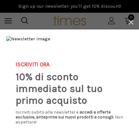
Sign up our newsletter: you'll get 10% discount!
×
0
Home
Special Prices
Donna
Abbigliamento
T-Shirt
RRD - Maglia donna Maxell Round sabbia
ISCRIVITI ORA
Sale
10% di sconto
immediato sul tuo
primo acquisto
Iscriviti subito alla newsletter e
accedi a offerte
esclusive, anteprime sui nuovi prodotti e consigli
. Non
aspettare!