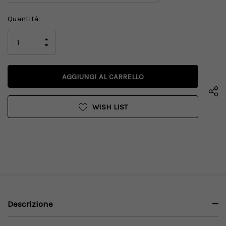
Disponibilità
Quantità:
attuale:
AUMENTA
LA
DIMINUISCI
QUANTITÀ
LA
DI
QUANTITÀ
UNDEFINED
DI
UNDEFINED
WISH LIST
Descrizione