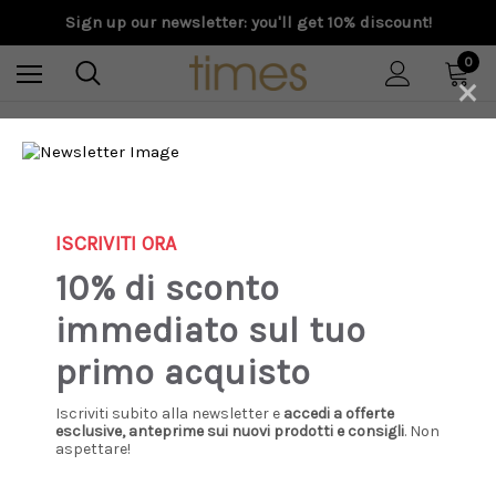
Sign up our newsletter: you'll get 10% discount!
0
×
Home
Special Prices
Donna
Abbigliamento
RRD - Top Surflex Tank black
ISCRIVITI ORA
Sale
10% di sconto
immediato sul tuo
primo acquisto
Iscriviti subito alla newsletter e
accedi a offerte
esclusive, anteprime sui nuovi prodotti e consigli
. Non
aspettare!