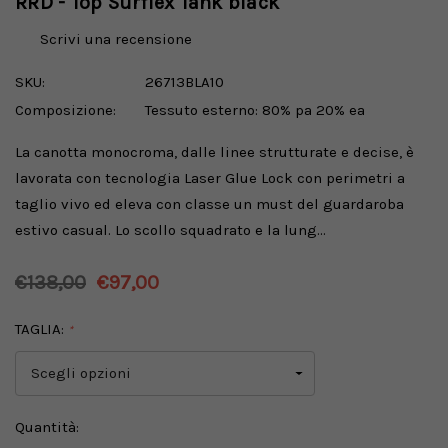
RRD - Top Surflex Tank black
Scrivi una recensione
SKU:
26713BLA10
Composizione:
Tessuto esterno: 80% pa 20% ea
La canotta monocroma, dalle linee strutturate e decise, è
lavorata con tecnologia Laser Glue Lock con perimetri a
taglio vivo ed eleva con classe un must del guardaroba
estivo casual. Lo scollo squadrato e la lung…
€138,00
€97,00
TAGLIA:
*
Disponibilità
Quantità: