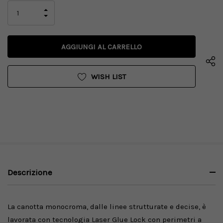
attuale:
AUMENTA
LA
DIMINUISCI
QUANTITÀ
LA
DI
QUANTITÀ
UNDEFINED
DI
UNDEFINED
WISH LIST
Descrizione
La canotta monocroma, dalle linee strutturate e decise, è
lavorata con tecnologia Laser Glue Lock con perimetri a