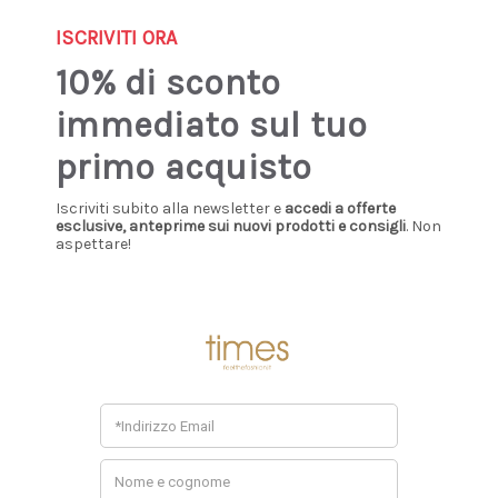
Sign up our newsletter: you'll get 10% discount!
ISCRIVITI ORA
0
10% di sconto
immediato sul tuo
Home
Scarpe
Zeppa
primo acquisto
ZEPPA
Iscriviti subito alla newsletter e
accedi a offerte
esclusive, anteprime sui nuovi prodotti e consigli
. Non
aspettare!
Non ci sono prodotti in questa categoria.
Consigliati Per Te