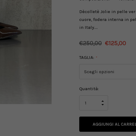
Dècolletè Jolie in pelle ve
cuore, fodera interna in p
in Italy.…
€250,00
€125,00
TAGLIA:
*
Disponibilità
Quantità:
attuale:
AUMENTA
LA
DIMINUISCI
QUANTITÀ
LA
DI
QUANTITÀ
UNDEFINED
DI
UNDEFINED