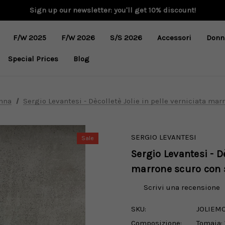
Sign up our newsletter: you'll get 10% discount!
F/W 2025
F/W 2026
S/S 2026
Accessori
Donn
Special Prices
Blog
nna
Sergio Levantesi - Dècolletè Jolie in pelle verniciata mar
SERGIO LEVANTESI
Sale
Sergio Levantesi - Dè
marrone scuro con s
Scrivi una recensione
SKU:
JOLIEM
Composizione:
Tomaia: 