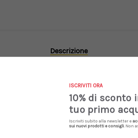
Descrizione
 punta
sfilata
con scollo a cuore, fodera interna in pelle, suola 
ISCRIVITI ORA
10% di sconto 
tuo primo acq
Iscriviti subito alla newsletter e
ac
Prodotti Simili
sui nuovi prodotti e consigli
. Non a