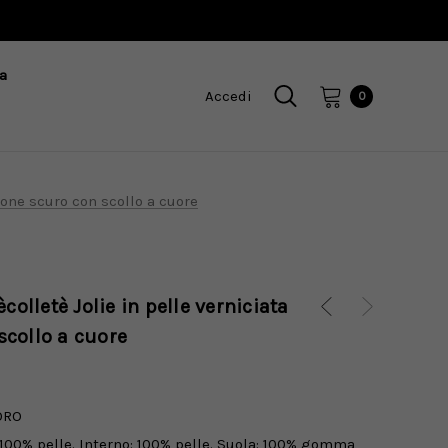
a
Accedi
0
rone scuro con scollo a cuore
colletè Jolie in pelle verniciata
collo a cuore
ORO
100% pelle. Interno: 100% pelle. Suola: 100% gomma