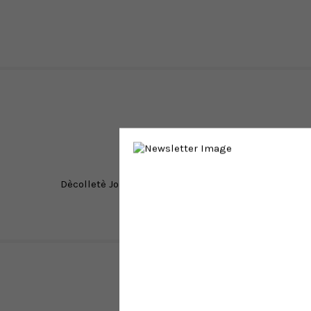
Dècolletè Jolie
in pelle verniciata marrone scuro a