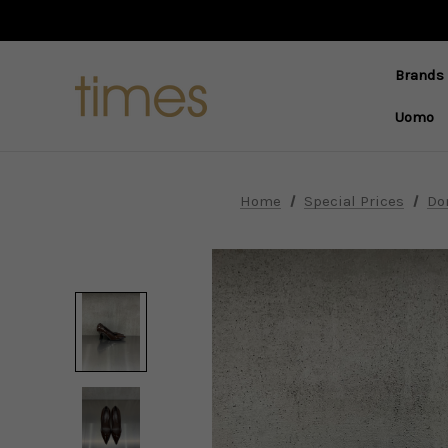
Brands
Uomo
Home
Special Prices
Do