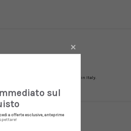
×
in gomma, tacco 7,5 cm a rocchetto.
Made in Italy.
immediato sul
uisto
cedi a offerte esclusive, anteprime
spettare!