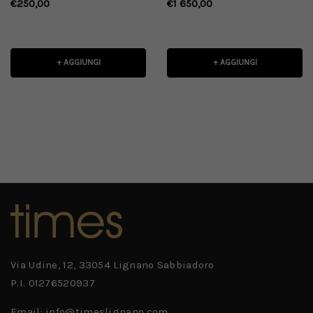
con montatura Havana
dall'effetto lucido
€250,00
€1 650,00
+ AGGIUNGI
+ AGGIUNGI
Via Udine, 12, 33054 Lignano Sabbiadoro
P.I. 01276520937
Email: info@timeslignano.com