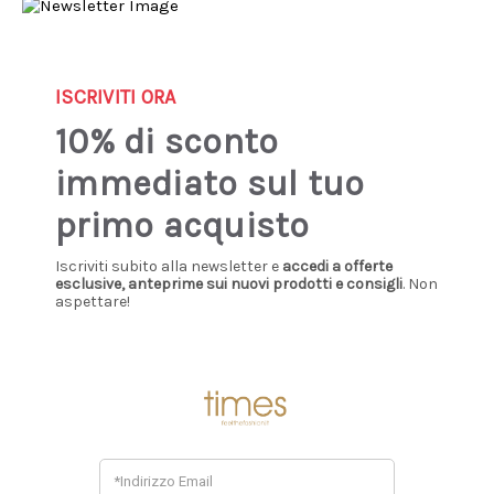
Sign up our newsletter: you'll get 10% discount!
0
ISCRIVITI ORA
10% di sconto
Home
Special Prices
Donna
Borse e accessori
Borse
immediato sul tuo
BORSE
primo acquisto
Iscriviti subito alla newsletter e
accedi a offerte
esclusive, anteprime sui nuovi prodotti e consigli
. Non
aspettare!
Sale