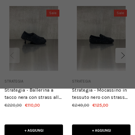
Sale
Sale
STRATEGIA
STRATEGIA
Strategia - Ballerina a
Strategia - Mocassino in
tacco nera con strass all
tessuto nero con strass
over neri
all over neri
€220,00
€110,00
€249,00
€125,00
+ AGGIUNGI
+ AGGIUNGI