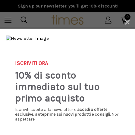
Sign up our newsletter: you'll get 10% discount!
×
0
Home
Special Prices
Donna
Strategia - Jewels Scarpa Sand All Over Strass nera
ISCRIVITI ORA
Sale
10% di sconto
immediato sul tuo
primo acquisto
Iscriviti subito alla newsletter e
accedi a offerte
esclusive, anteprime sui nuovi prodotti e consigli
. Non
aspettare!