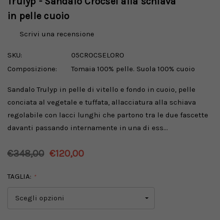
Trulyp - Sandalo Crocsel alla schiava
in pelle cuoio
Scrivi una recensione
SKU:
05CROCSELORO
Composizione:
Tomaia 100% pelle. Suola 100% cuoio
Sandalo Trulyp in pelle di vitello e fondo in cuoio, pelle
conciata al vegetale e tuffata, allacciatura alla schiava
regolabile con lacci lunghi che partono tra le due fascette
davanti passando internamente in una di ess…
€348,00
€120,00
TAGLIA:
*