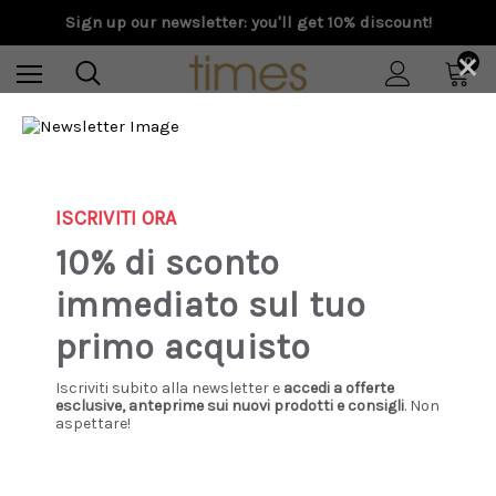
Sign up our newsletter: you'll get 10% discount!
×
0
Home
Special Prices
Donna
Scarpe
Flat
Trulyp - Sandalo Crocsel alla schiava in pelle cuoio
ISCRIVITI ORA
Sale
10% di sconto
immediato sul tuo
primo acquisto
Iscriviti subito alla newsletter e
accedi a offerte
esclusive, anteprime sui nuovi prodotti e consigli
. Non
aspettare!