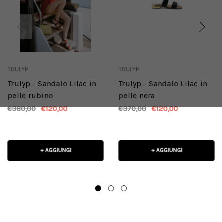
TRULYP
TRULYP
Trulyp - Sandalo Lilac in
Trulyp - Sandalo Lilac in
pelle rubino
pelle nera
€380,00
€120,00
€370,00
€120,00
+ AGGIUNGI
+ AGGIUNGI