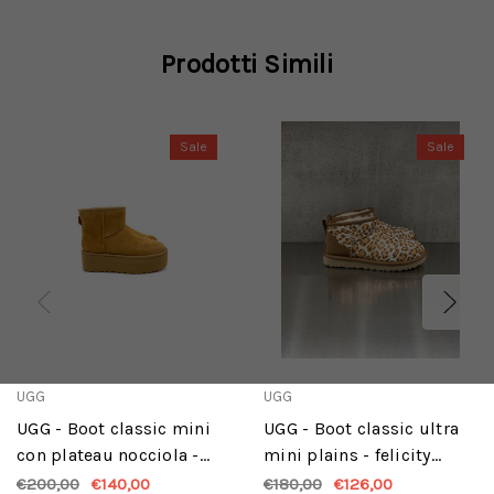
Prodotti Simili
Sale
Sale
UGG
UGG
UGG - Boot classic mini
UGG - Boot classic ultra
con plateau nocciola -
mini plains - felicity
chestnut - CHE
leopard jasmine - FDJ
€200,00
€140,00
€180,00
€126,00