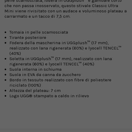
pelle scamosciata, fodera in UGGplush™ e gambale corto
che non passa inosservato, questo stivale Classic Ultra
Mini viene rivisitato con un audace e voluminoso plateau a
carrarmato e un tacco di 7,5 cm.
Tomaia in pelle scamosciata
Tirante posteriore
Fodera della mascherina in UGGplush™ (17 mm),
realizzato con lana rigenerata (60%) e lyocell TENCEL™
(40%)
Soletta in UGGplush™ (17 mm), realizzato con lana
rigenerata (60%) e lyocell TENCEL™ (40%)
Suola interna in schiuma
Suola in EVA da canna da zucchero
Bordo in tessuto realizzato con fibre di poliestere
riciclato (100%)
Altezza del plateau: 7 cm
Logo UGG® stampato a caldo in rilievo