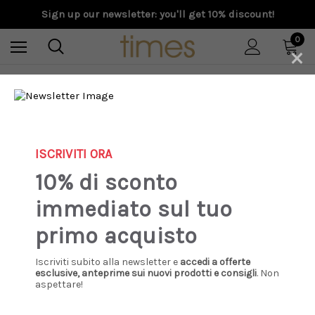
Sign up our newsletter: you'll get 10% discount!
0
×
Home
Special Prices
Donna
Scarpe
UGG - Boot Classic Ultra Mini New Heights - chestnut - CHE
ISCRIVITI ORA
Sale
10% di sconto
immediato sul tuo
primo acquisto
Iscriviti subito alla newsletter e
accedi a offerte
esclusive, anteprime sui nuovi prodotti e consigli
. Non
aspettare!