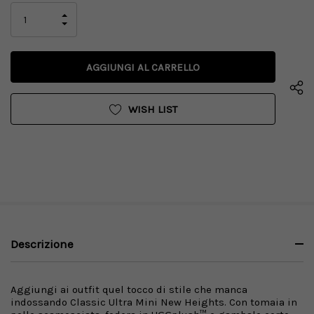
attuale:
AUMENTA
LA
DIMINUISCI
QUANTITÀ
LA
DI
QUANTITÀ
UNDEFINED
DI
UNDEFINED
WISH LIST
Descrizione
Aggiungi ai outfit quel tocco di stile che manca
indossando Classic Ultra Mini New Heights. Con tomaia in