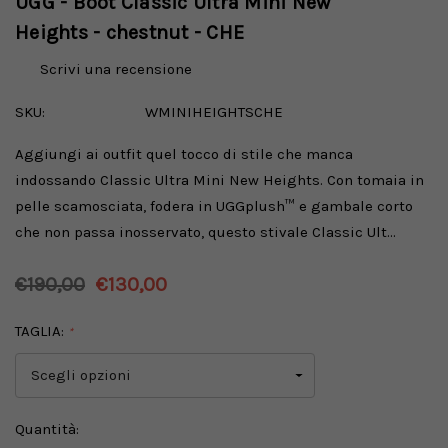
UGG - Boot Classic Ultra Mini New
Heights - chestnut - CHE
Scrivi una recensione
SKU:
WMINIHEIGHTSCHE
Aggiungi ai outfit quel tocco di stile che manca
indossando Classic Ultra Mini New Heights. Con tomaia in
pelle scamosciata, fodera in UGGplush™ e gambale corto
che non passa inosservato, questo stivale Classic Ult…
€190,00
€130,00
TAGLIA:
*
Disponibilità
Quantità: