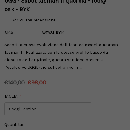
UGG - Sabot tasman II quercia - rocky
oak - RYK
Scrivi una recensione
SKU:
WTASIIRYK
Scopri la nuova evoluzione dell’iconico modello Tasman:
Tasman II. Realizzata con lo stesso profilo basso da
ciabatta dell’originale, questa versione presenta
l’esclusivo UGGbraid sul collarino, in…
€140,00
€98,00
TAGLIA:
*
Disponibilità
Quantità: