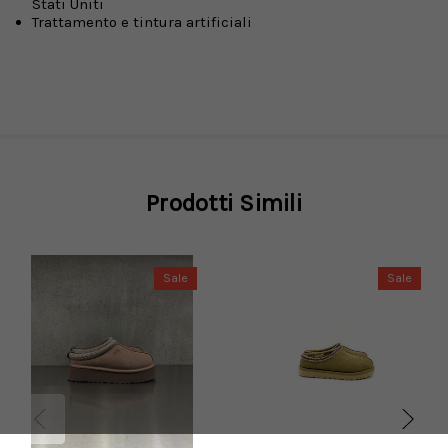
Stati Uniti
Trattamento e tintura artificiali
Prodotti Simili
Sale
Sale