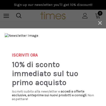
Sign up our newsletter: you'll get 10% discount!
0
×
Home
Special Prices
Donna
UGG - Sabot tasman II quercia - rocky oak - RYK
Sale
ISCRIVITI ORA
10% di sconto
immediato sul tuo
primo acquisto
Iscriviti subito alla newsletter e
accedi a offerte
esclusive, anteprime sui nuovi prodotti e consigli
. Non
aspettare!