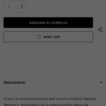
attuale:
AUMENTA
LA
DIMINUISCI
QUANTITÀ
LA
DI
QUANTITÀ
UNDEFINED
DI
UNDEFINED
WISH LIST
Descrizione
Scopri la nuova evoluzione dell’iconico modello Tasman:
Tasman II. Realizzata con lo stesso profilo basso da